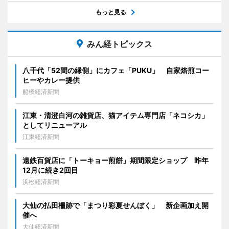
もっと見る
みん経トピックス
八千代「52間の縁側」にカフェ「PUKU」 自家焙煎コー
ヒーやカレー提供
船橋経済新聞
江東・清澄白河の雑貨店、猫アイテム専門店「ネコシカ」
としてリニューアル
江東経済新聞
遠鉄百貨店に「トーキョー煎餅」期間限定ショップ 昨年
12月に続き2回目
浜松経済新聞
大仙の払田柵跡で「まつり彩夏せんぼく」 新企画加え開
催へ
大仙経済新聞