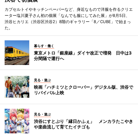
カプセルトイやキッチンペーパーなど、身近なもので洋服を作るクリエ
ーター塩川夏子さん初の個展「なんでも服にしてみた展」が8月5日、
渋谷ヒカリエ（渋谷区渋谷2）8階のギャラリー「8／CUBE」で始まっ
た。
暮らす・働く
東京メトロ「銀座線」ダイヤ改正で増発 日中は3
分間隔で運行へ
見る・遊ぶ
映画「ハチミツとクローバー」デジタル版、渋谷で
リバイバル上映
見る・遊ぶ
渋谷にすとぷり「縁日かふぇ」 メンカラたこやき
や楽曲流して育てたイチゴも