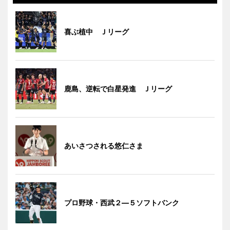
喜ぶ植中 Ｊリーグ
鹿島、逆転で白星発進 Ｊリーグ
あいさつされる悠仁さま
プロ野球・西武２―５ソフトバンク