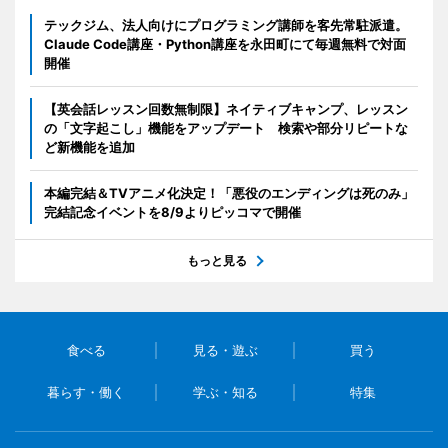
テックジム、法人向けにプログラミング講師を客先常駐派遣。
Claude Code講座・Python講座を永田町にて毎週無料で対面
開催
【英会話レッスン回数無制限】ネイティブキャンプ、レッスン
の「文字起こし」機能をアップデート 検索や部分リピートな
ど新機能を追加
本編完結＆TVアニメ化決定！「悪役のエンディングは死のみ」
完結記念イベントを8/9よりピッコマで開催
もっと見る
食べる
見る・遊ぶ
買う
暮らす・働く
学ぶ・知る
特集