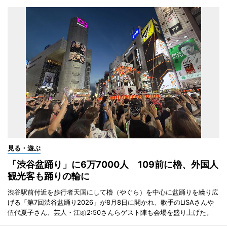
見る・遊ぶ
「渋谷盆踊り」に6万7000人 109前に櫓、外国人
観光客も踊りの輪に
渋谷駅前付近を歩行者天国にして櫓（やぐら）を中心に盆踊りを繰り広
げる「第7回渋谷盆踊り2026」が8月8日に開かれ、歌手のLiSAさんや
伍代夏子さん、芸人・江頭2:50さんらゲスト陣も会場を盛り上げた。