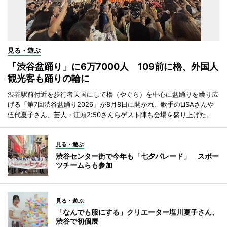
見る・遊ぶ
「渋谷盆踊り」に6万7000人 109前に櫓、外国人
観光客も踊りの輪に
渋谷駅前付近を歩行者天国にして櫓（やぐら）を中心に盆踊りを繰り広
げる「第7回渋谷盆踊り2026」が8月8日に開かれ、歌手のLiSAさんや
伍代夏子さん、芸人・江頭2:50さんらゲスト陣も会場を盛り上げた。
見る・遊ぶ
渋谷センター街で今年も「七夕パレード」 スポー
ツチームらも参加
見る・遊ぶ
「なんでも服にする」クリエーター塩川夏子さん、
渋谷で初個展