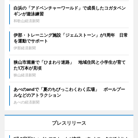
白浜の「アドベンチャーワールド」で成長したコガタペン
ギンが遊泳練習
和歌山経済新聞
伊那・トレーニング施設「ジェムストーン」が1周年 日常
を運動でサポート
伊那経済新聞
狭山市堀兼で「ひまわり迷路」 地域住民と小学生が育て
た1万本が見頃
狭山経済新聞
あべのandで「夏のちびっこわくわく広場」 ボールプー
ルなどのアトラクション
あべの経済新聞
プレスリリース