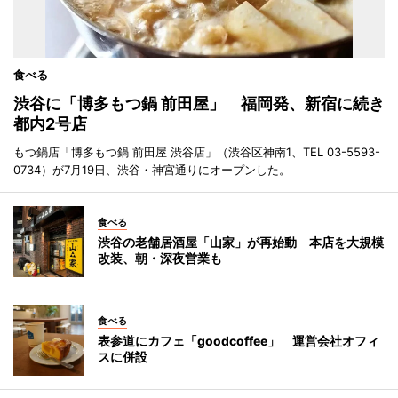
食べる
渋谷に「博多もつ鍋 前田屋」 福岡発、新宿に続き
都内2号店
もつ鍋店「博多もつ鍋 前田屋 渋谷店」（渋谷区神南1、TEL 03-5593-
0734）が7月19日、渋谷・神宮通りにオープンした。
食べる
渋谷の老舗居酒屋「山家」が再始動 本店を大規模
改装、朝・深夜営業も
食べる
表参道にカフェ「goodcoffee」 運営会社オフィ
スに併設