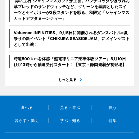
“緑の宝石”シャインマスカットが主役。パンナコッタやほうれん
草ブレッドのサンドウィッチなど、グリーンを基調としたスイ
ーツとセイボリーが3段スタンドを彩る、秋限定「シャインマス
カットアフタヌーンティー」
Valuence INFINITIES、9月5日に開催されるダンスバトル×夏
祭りの新イベント「CHIKURA SEASIDE JAM」にメインゲスト
として出演！
時速500ｋｍを体感『超電導リニア乗車体験ツアー』8月10日
(月)13時から抽選受付スタート！【東京・静岡発着が初登場】
もっと見る
食べる
見る・遊ぶ
買う
暮らす・働く
学ぶ・知る
特集