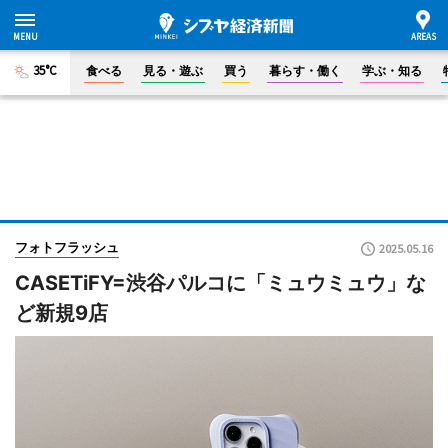
35°C
食べる
見る・遊ぶ
買う
暮らす・働く
学ぶ・知る
フォトフラッシュ
2025.05.16
CASETiFY=渋谷パルコに「ミュウミュウ」な
ど新規9店