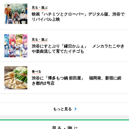
見る・遊ぶ
映画「ハチミツとクローバー」デジタル版、渋谷で
リバイバル上映
見る・遊ぶ
渋谷にすとぷり「縁日かふぇ」 メンカラたこやき
や楽曲流して育てたイチゴも
食べる
渋谷に「博多もつ鍋 前田屋」 福岡発、新宿に続
き都内2号店
もっと見る
見る・遊ぶ