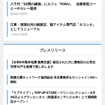
八千代「52間の縁側」にカフェ「PUKU」 自家焙煎コー
ヒーやカレー提供
船橋経済新聞
江東・清澄白河の雑貨店、猫アイテム専門店「ネコシカ」
としてリニューアル
江東経済新聞
プレスリリース
【令和8年熊本地震 復興支援】被災された方に豊島区の公営住
宅等10戸を無償で貸し出します
医療介護ネットワーク協同組合 本店事務所をサンシャイン60へ
移転
『ラブライブ！』POP UP STORE～マリンコレクション～8月
28日よりグランエンタス（秋葉原オノデンビル1F）にて期間限
定オープン！