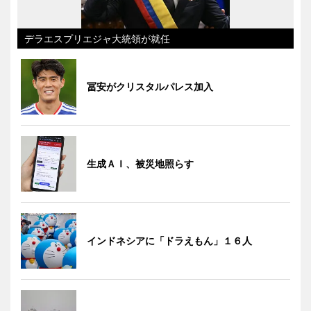
デラエスプリエジャ大統領が就任
冨安がクリスタルパレス加入
生成ＡＩ、被災地照らす
インドネシアに「ドラえもん」１６人