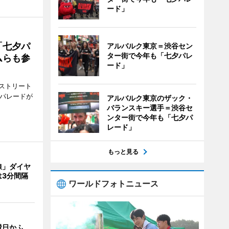
ード」
「七夕パ
アルバルク東京＝渋谷セン
ター街で今年も「七夕パレ
ムらも参
ード」
ストリート
でパレードが
アルバルク東京のザック・
バランスキー選手＝渋谷セ
ンター街で今年も「七夕パ
レード」
もっと見る
線」ダイヤ
は3分間隔
ワールドフォトニュース
縁日かふ