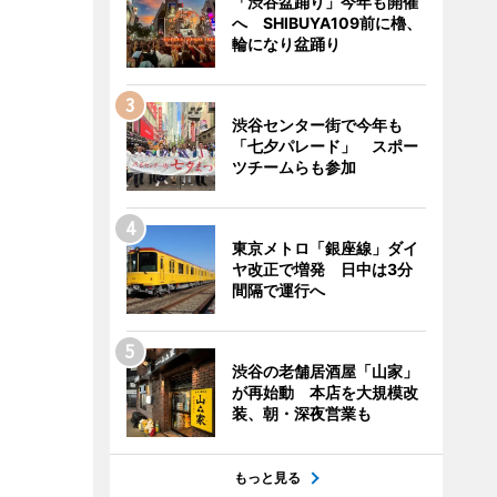
「渋谷盆踊り」今年も開催
へ SHIBUYA109前に櫓、
輪になり盆踊り
渋谷センター街で今年も
「七夕パレード」 スポー
ツチームらも参加
東京メトロ「銀座線」ダイ
ヤ改正で増発 日中は3分
間隔で運行へ
渋谷の老舗居酒屋「山家」
が再始動 本店を大規模改
装、朝・深夜営業も
もっと見る