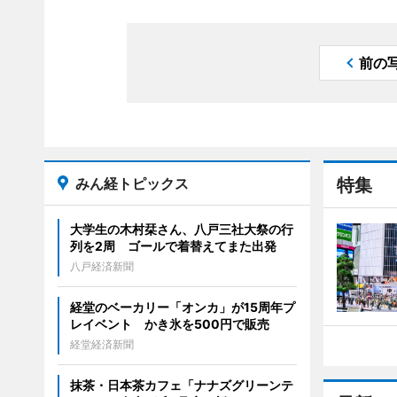
前の
みん経トピックス
特集
大学生の木村栞さん、八戸三社大祭の行
列を2周 ゴールで着替えてまた出発
八戸経済新聞
経堂のベーカリー「オンカ」が15周年プ
レイベント かき氷を500円で販売
経堂経済新聞
抹茶・日本茶カフェ「ナナズグリーンテ