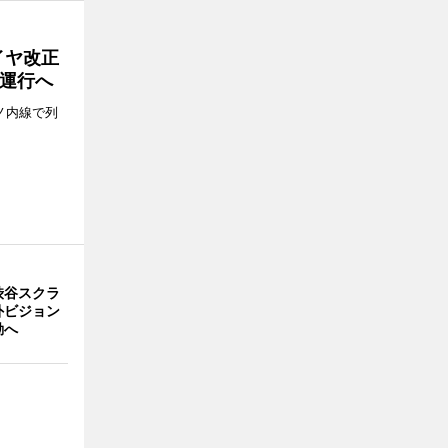
イヤ改正
運行へ
ノ内線で列
渋谷スクラ
外ビジョン
動へ