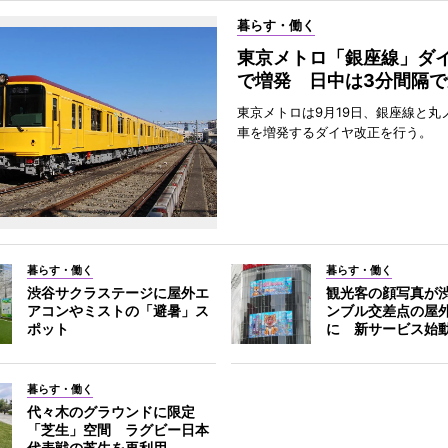
暮らす・働く
東京メトロ「銀座線」ダ
で増発 日中は3分間隔で
東京メトロは9月19日、銀座線と丸
車を増発するダイヤ改正を行う。
暮らす・働く
暮らす・働く
渋谷サクラステージに屋外エ
観光客の顔写真が
アコンやミストの「避暑」ス
ンブル交差点の屋
ポット
に 新サービス始
暮らす・働く
代々木のグラウンドに限定
「芝生」空間 ラグビー日本
代表戦の芝生を再利用