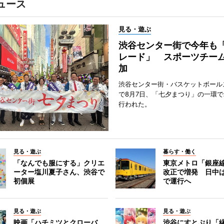
ュース
見る・遊ぶ
渋谷センター街で今年も
レード」 スポーツチー
加
渋谷センター街・バスケットボール
で8月7日、「七夕まつり」の一環
行われた。
見る・遊ぶ
暮らす・働く
「なんでも服にする」クリエ
東京メトロ「銀座
ーター塩川夏子さん、渋谷で
改正で増発 日中
初個展
で運行へ
見る・遊ぶ
見る・遊ぶ
映画「ハチミツとクローバ
渋谷にすとぷり「