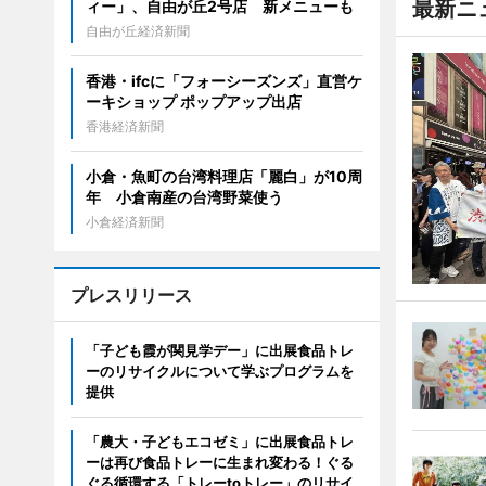
最新ニ
ィー」、自由が丘2号店 新メニューも
自由が丘経済新聞
香港・ifcに「フォーシーズンズ」直営ケ
ーキショップ ポップアップ出店
香港経済新聞
小倉・魚町の台湾料理店「麗白」が10周
年 小倉南産の台湾野菜使う
小倉経済新聞
プレスリリース
「子ども霞が関見学デー」に出展食品トレ
ーのリサイクルについて学ぶプログラムを
提供
「農大・子どもエコゼミ」に出展食品トレ
ーは再び食品トレーに生まれ変わる！ぐる
ぐる循環する「トレーtoトレー」のリサイ