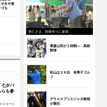
こやきや楽
チゴも
悠仁さま、朝食作りに参加
青森山田が２回戦へ 高校
野球
松山は２６位 米男子ゴル
フ
「七夕パ
ムらも参
デラエスプリエジャ大統領
が就任
ストリート