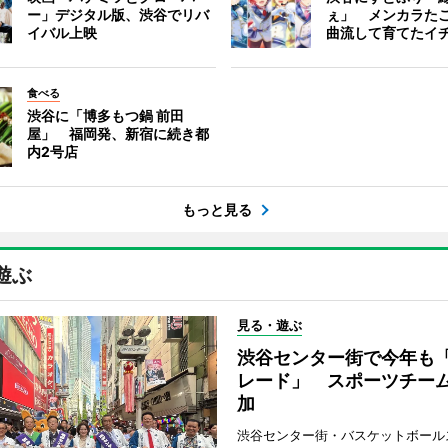
ー」デジタル版、渋谷でリバ
ぇ」 メンカラた
イバル上映
曲流して育てたイ
食べる
渋谷に「博多もつ鍋 前田
屋」 福岡発、新宿に続き都
内2号店
もっと見る
遊ぶ
見る・遊ぶ
渋谷センター街で今年も
レード」 スポーツチー
加
渋谷センター街・バスケットボール