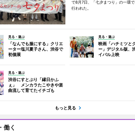
で8月7日、「七夕まつり」の一環
行われた。
見る・遊ぶ
見る・遊ぶ
「なんでも服にする」クリエ
映画「ハチミツと
ーター塩川夏子さん、渋谷で
ー」デジタル版、
初個展
イバル上映
見る・遊ぶ
渋谷にすとぷり「縁日かふ
ぇ」 メンカラたこやきや楽
曲流して育てたイチゴも
もっと見る
・働く