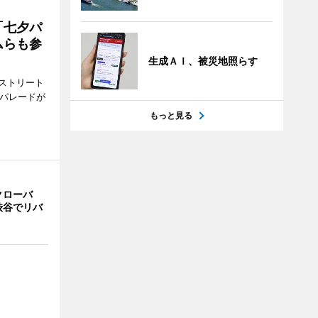
「七夕パ
ムらも参
生成ＡＩ、被災地照らす
ストリート
でパレードが
もっと見る
クローバ
渋谷でリバ