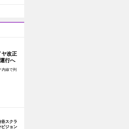
イヤ改正
運行へ
ノ内線で列
渋谷スクラ
外ビジョン