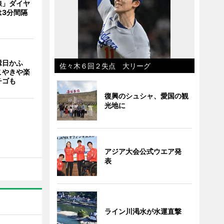
線」ダイヤ
は3分間隔
縁日かふ
佐々木６回２失点 大リーグ
こやきや楽
チゴも
復興のシュシャ、愛国の観
光地に
アジア大会公式ウエア発
表
ライン川渇水が水運直撃