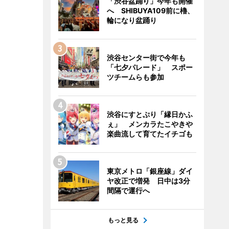
「渋谷盆踊り」今年も開催
へ SHIBUYA109前に櫓、
輪になり盆踊り
渋谷センター街で今年も
「七夕パレード」 スポー
ツチームらも参加
渋谷にすとぷり「縁日かふ
ぇ」 メンカラたこやきや
楽曲流して育てたイチゴも
東京メトロ「銀座線」ダイ
ヤ改正で増発 日中は3分
間隔で運行へ
もっと見る