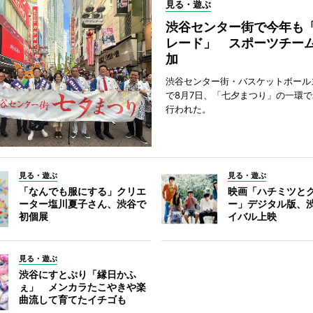
見る・遊ぶ
渋谷センター街で今年も
レード」 スポーツチー
加
渋谷センター街・バスケットボール
で8月7日、「七夕まつり」の一環
行われた。
見る・遊ぶ
見る・遊ぶ
「なんでも服にする」クリエ
映画「ハチミツと
ーター塩川夏子さん、渋谷で
ー」デジタル版、
初個展
イバル上映
見る・遊ぶ
渋谷にすとぷり「縁日かふ
ぇ」 メンカラたこやきや楽
曲流して育てたイチゴも