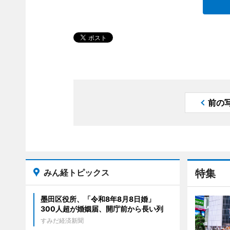
前の
みん経トピックス
特集
墨田区役所、「令和8年8月8日婚」
300人超が婚姻届、開庁前から長い列
すみだ経済新聞