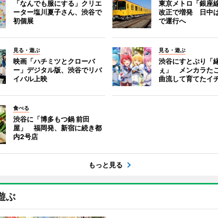
「なんでも服にする」クリエ
東京メトロ「銀座
ーター塩川夏子さん、渋谷で
改正で増発 日中
初個展
で運行へ
見る・遊ぶ
見る・遊ぶ
映画「ハチミツとクローバ
渋谷にすとぷり「
ー」デジタル版、渋谷でリバ
ぇ」 メンカラた
イバル上映
曲流して育てたイ
食べる
渋谷に「博多もつ鍋 前田
屋」 福岡発、新宿に続き都
内2号店
もっと見る
遊ぶ