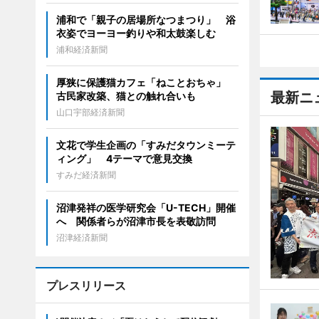
浦和で「親子の居場所なつまつり」 浴
衣姿でヨーヨー釣りや和太鼓楽しむ
浦和経済新聞
厚狭に保護猫カフェ「ねことおちゃ」
最新ニ
古民家改築、猫との触れ合いも
山口宇部経済新聞
文花で学生企画の「すみだタウンミーテ
ィング」 4テーマで意見交換
すみだ経済新聞
沼津発祥の医学研究会「U-TECH」開催
へ 関係者らが沼津市長を表敬訪問
沼津経済新聞
プレスリリース