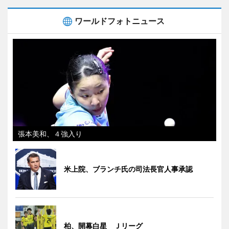
ワールドフォトニュース
張本美和、４強入り
米上院、ブランチ氏の司法長官人事承認
柏、開幕白星 Ｊリーグ