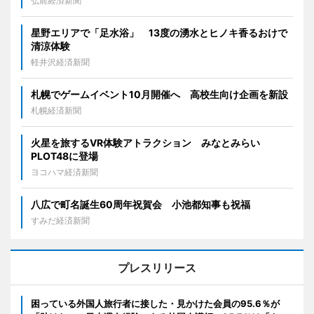
弘前経済新聞
星野エリアで「足水浴」 13度の湧水とヒノキ香るおけで
清涼体験
軽井沢経済新聞
札幌でゲームイベント10月開催へ 高校生向け企画を新設
札幌経済新聞
火星を旅するVR体験アトラクション みなとみらい
PLOT48に登場
ヨコハマ経済新聞
八広で町名誕生60周年祝賀会 小池都知事も祝福
すみだ経済新聞
プレスリリース
困っている外国人旅行者に接した・見かけた会員の95.6％が