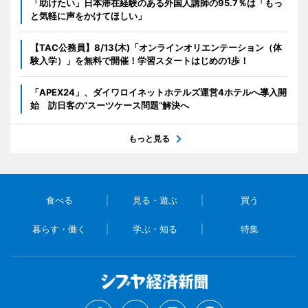
「助けたい」日本滞在経験のある外国人講師の95.7％は「もっ
と気軽に声をかけてほしい」
【TAC公務員】8/13(木)「オンラインオリエンテーション（体
験入学）」を無料で開催！学習スタートはじめの1歩！
「APEX24」、ダイワロイネットホテルズ運営4ホテルへ導入開
始 訪日客の“スーツケース問題”解決へ
もっと見る
食べる
見る・遊ぶ
買う
暮らす・働く
学ぶ・知る
特集