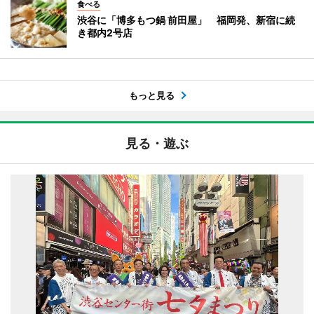
食べる
渋谷に「博多もつ鍋 前田屋」 福岡発、新宿に続
き都内2号店
もっと見る
見る・遊ぶ