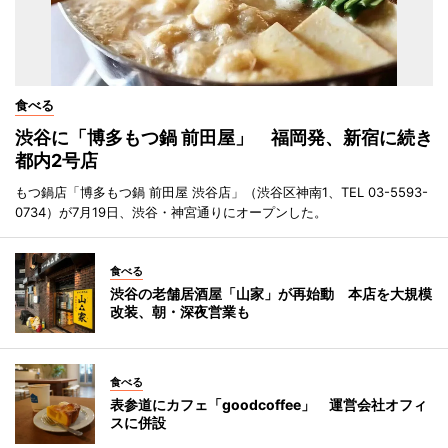
食べる
渋谷に「博多もつ鍋 前田屋」 福岡発、新宿に続き
都内2号店
もつ鍋店「博多もつ鍋 前田屋 渋谷店」（渋谷区神南1、TEL 03-5593-
0734）が7月19日、渋谷・神宮通りにオープンした。
食べる
渋谷の老舗居酒屋「山家」が再始動 本店を大規模
改装、朝・深夜営業も
食べる
表参道にカフェ「goodcoffee」 運営会社オフィ
スに併設