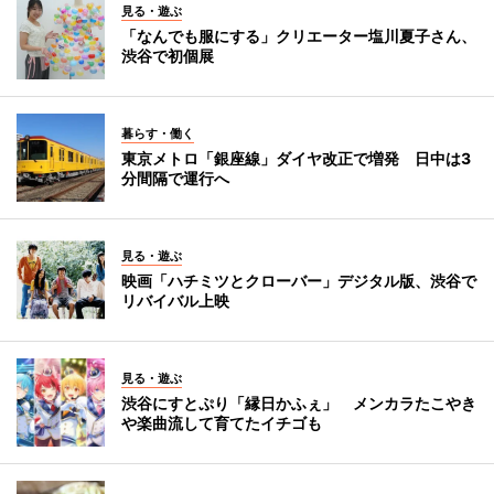
見る・遊ぶ
「なんでも服にする」クリエーター塩川夏子さん、
渋谷で初個展
暮らす・働く
東京メトロ「銀座線」ダイヤ改正で増発 日中は3
分間隔で運行へ
見る・遊ぶ
映画「ハチミツとクローバー」デジタル版、渋谷で
リバイバル上映
見る・遊ぶ
渋谷にすとぷり「縁日かふぇ」 メンカラたこやき
や楽曲流して育てたイチゴも