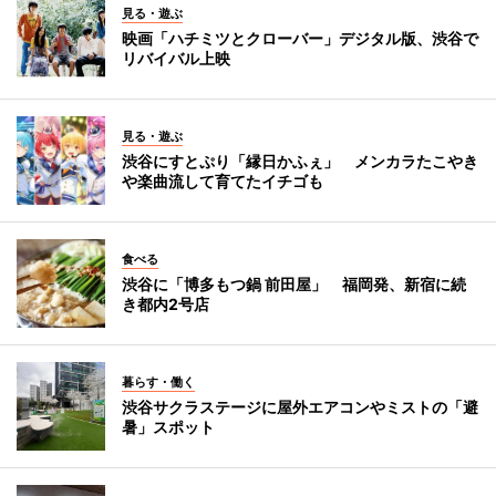
見る・遊ぶ
映画「ハチミツとクローバー」デジタル版、渋谷で
リバイバル上映
見る・遊ぶ
渋谷にすとぷり「縁日かふぇ」 メンカラたこやき
や楽曲流して育てたイチゴも
食べる
渋谷に「博多もつ鍋 前田屋」 福岡発、新宿に続
き都内2号店
暮らす・働く
渋谷サクラステージに屋外エアコンやミストの「避
暑」スポット