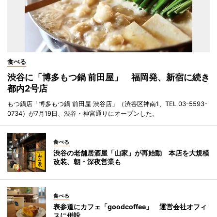
食べる
渋谷に「博多もつ鍋 前田屋」 福岡発、新宿に続き
都内2号店
もつ鍋店「博多もつ鍋 前田屋 渋谷店」（渋谷区神南1、TEL 03-5593-
0734）が7月19日、渋谷・神宮通りにオープンした。
食べる
渋谷の老舗居酒屋「山家」が再始動 本店を大規模
改装、朝・深夜営業も
食べる
表参道にカフェ「goodcoffee」 運営会社オフィ
スに併設