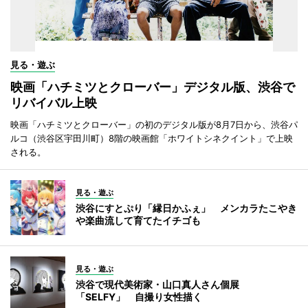
見る・遊ぶ
映画「ハチミツとクローバー」デジタル版、渋谷で
リバイバル上映
映画「ハチミツとクローバー」の初のデジタル版が8月7日から、渋谷パ
ルコ（渋谷区宇田川町）8階の映画館「ホワイトシネクイント」で上映
される。
見る・遊ぶ
渋谷にすとぷり「縁日かふぇ」 メンカラたこやき
や楽曲流して育てたイチゴも
見る・遊ぶ
渋谷で現代美術家・山口真人さん個展
「SELFY」 自撮り女性描く