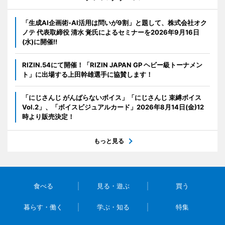
「生成AI企画術-AI活用は問いが9割」と題して、株式会社オク
ノテ 代表取締役 清水 覚氏によるセミナーを2026年9月16日
(水)に開催!!
RIZIN.54にて開催！「RIZIN JAPAN GP ヘビー級トーナメン
ト」に出場する上田幹雄選手に協賛します！
「にじさんじ がんばらないボイス」「にじさんじ 束縛ボイス
Vol.2」、「ボイスビジュアルカード」2026年8月14日(金)12
時より販売決定！
もっと見る
食べる
見る・遊ぶ
買う
暮らす・働く
学ぶ・知る
特集