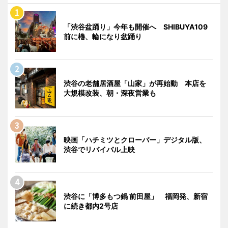
「渋谷盆踊り」今年も開催へ SHIBUYA109
前に櫓、輪になり盆踊り
渋谷の老舗居酒屋「山家」が再始動 本店を
大規模改装、朝・深夜営業も
映画「ハチミツとクローバー」デジタル版、
渋谷でリバイバル上映
渋谷に「博多もつ鍋 前田屋」 福岡発、新宿
に続き都内2号店