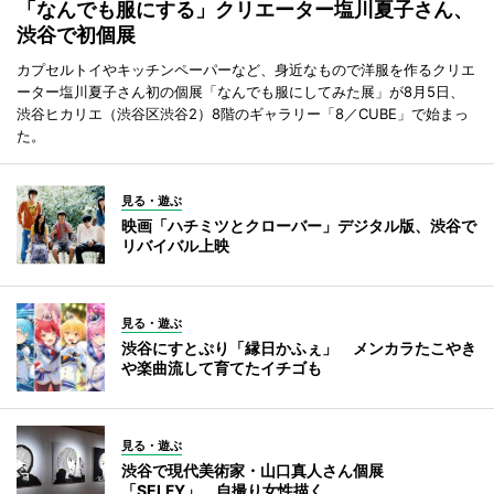
「なんでも服にする」クリエーター塩川夏子さん、
渋谷で初個展
カプセルトイやキッチンペーパーなど、身近なもので洋服を作るクリエ
ーター塩川夏子さん初の個展「なんでも服にしてみた展」が8月5日、
渋谷ヒカリエ（渋谷区渋谷2）8階のギャラリー「8／CUBE」で始まっ
た。
見る・遊ぶ
映画「ハチミツとクローバー」デジタル版、渋谷で
リバイバル上映
見る・遊ぶ
渋谷にすとぷり「縁日かふぇ」 メンカラたこやき
や楽曲流して育てたイチゴも
見る・遊ぶ
渋谷で現代美術家・山口真人さん個展
「SELFY」 自撮り女性描く