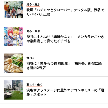
見る・遊ぶ
映画「ハチミツとクローバー」デジタル版、渋谷で
リバイバル上映
見る・遊ぶ
渋谷にすとぷり「縁日かふぇ」 メンカラたこやき
や楽曲流して育てたイチゴも
食べる
渋谷に「博多もつ鍋 前田屋」 福岡発、新宿に続
き都内2号店
暮らす・働く
渋谷サクラステージに屋外エアコンやミストの「避
暑」スポット