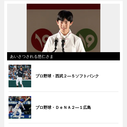
あいさつされる悠仁さま
プロ野球・西武２―５ソフトバンク
プロ野球・ＤｅＮＡ２―１広島