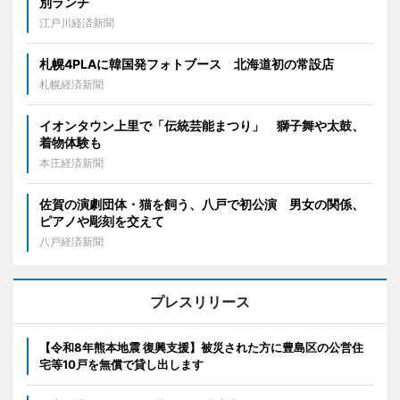
別ランチ
江戸川経済新聞
札幌4PLAに韓国発フォトブース 北海道初の常設店
札幌経済新聞
イオンタウン上里で「伝統芸能まつり」 獅子舞や太鼓、
着物体験も
本庄経済新聞
佐賀の演劇団体・猫を飼う、八戸で初公演 男女の関係、
ピアノや彫刻を交えて
八戸経済新聞
プレスリリース
【令和8年熊本地震 復興支援】被災された方に豊島区の公営住
宅等10戸を無償で貸し出します