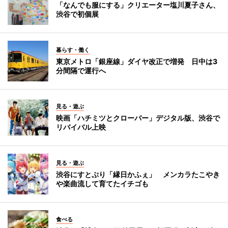
「なんでも服にする」クリエーター塩川夏子さん、
渋谷で初個展
暮らす・働く
東京メトロ「銀座線」ダイヤ改正で増発 日中は3
分間隔で運行へ
見る・遊ぶ
映画「ハチミツとクローバー」デジタル版、渋谷で
リバイバル上映
見る・遊ぶ
渋谷にすとぷり「縁日かふぇ」 メンカラたこやき
や楽曲流して育てたイチゴも
食べる