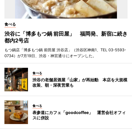
食べる
渋谷に「博多もつ鍋 前田屋」 福岡発、新宿に続き
都内2号店
もつ鍋店「博多もつ鍋 前田屋 渋谷店」（渋谷区神南1、TEL 03-5593-
0734）が7月19日、渋谷・神宮通りにオープンした。
食べる
渋谷の老舗居酒屋「山家」が再始動 本店を大規模
改装、朝・深夜営業も
食べる
表参道にカフェ「goodcoffee」 運営会社オフィ
スに併設