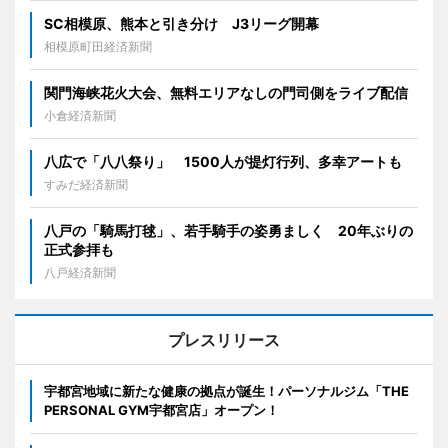
SC相模原、熊本と引き分け J3リーグ開幕
相模原町田経済新聞
関門海峡花火大会、無料エリアなしの門司側をライブ配信
小倉経済新聞
八広で「八八祭り」 1500人が提灯行列、多幸アートも
すみだ経済新聞
八戸の「騎馬打毬」、若手騎手の姿勇ましく 20年ぶりの
正式参拝も
八戸経済新聞
プレスリリース
宇都宮地域に新たな健康の拠点が誕生！パーソナルジム「THE
PERSONAL GYM宇都宮店」オープン！