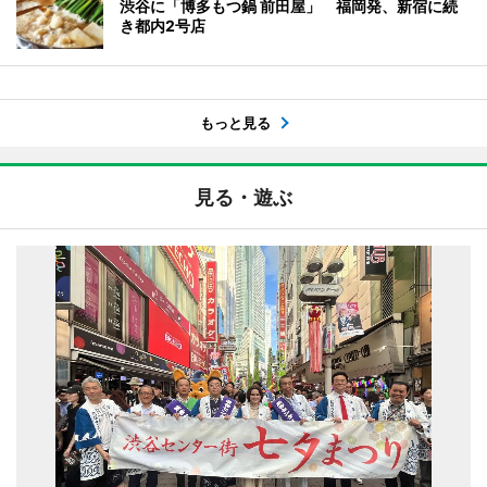
渋谷に「博多もつ鍋 前田屋」 福岡発、新宿に続
き都内2号店
もっと見る
見る・遊ぶ