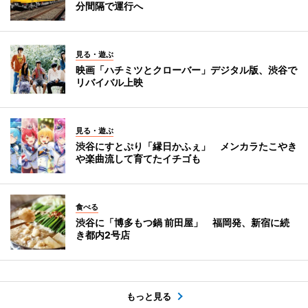
分間隔で運行へ
見る・遊ぶ
映画「ハチミツとクローバー」デジタル版、渋谷で
リバイバル上映
見る・遊ぶ
渋谷にすとぷり「縁日かふぇ」 メンカラたこやき
や楽曲流して育てたイチゴも
食べる
渋谷に「博多もつ鍋 前田屋」 福岡発、新宿に続
き都内2号店
もっと見る