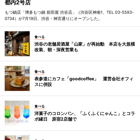
都内2号店
もつ鍋店「博多もつ鍋 前田屋 渋谷店」（渋谷区神南1、TEL 03-5593-
0734）が7月19日、渋谷・神宮通りにオープンした。
食べる
渋谷の老舗居酒屋「山家」が再始動 本店を大規模
改装、朝・深夜営業も
食べる
表参道にカフェ「goodcoffee」 運営会社オフィ
スに併設
食べる
洋菓子のコロンバン、「ふくふくにゃんこ」とコラ
ボ縁日 原宿2店舗で