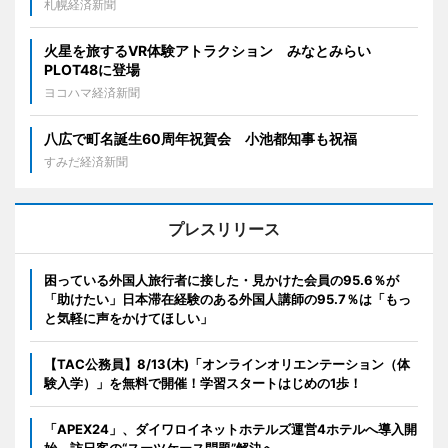
札幌経済新聞
火星を旅するVR体験アトラクション みなとみらい
PLOT48に登場
ヨコハマ経済新聞
八広で町名誕生60周年祝賀会 小池都知事も祝福
すみだ経済新聞
プレスリリース
困っている外国人旅行者に接した・見かけた会員の95.6％が
「助けたい」日本滞在経験のある外国人講師の95.7％は「もっ
と気軽に声をかけてほしい」
【TAC公務員】8/13(木)「オンラインオリエンテーション（体
験入学）」を無料で開催！学習スタートはじめの1歩！
「APEX24」、ダイワロイネットホテルズ運営4ホテルへ導入開
始 訪日客の“スーツケース問題”解決へ