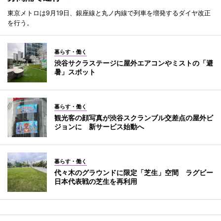
東京メトロは9月19日、銀座線と丸ノ内線で列車を増発するダイヤ改正
を行う。
暮らす・働く
渋谷サクラステージに屋外エアコンやミストの「避
暑」スポット
暮らす・働く
観光客の顔写真が渋谷スクランブル交差点の屋外ビ
ジョンに 新サービス始動へ
暮らす・働く
代々木のグラウンドに限定「芝生」空間 ラグビー
日本代表戦の芝生を再利用