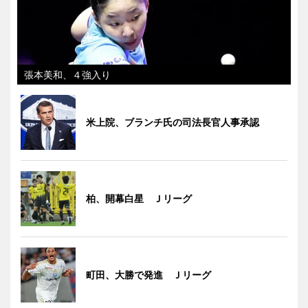
張本美和、４強入り
米上院、ブランチ氏の司法長官人事承認
柏、開幕白星 Ｊリーグ
町田、大勝で発進 Ｊリーグ