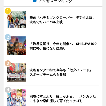
アクセスランキング
映画「ハチミツとクローバー」デジタル版、
渋谷でリバイバル上映
「渋谷盆踊り」今年も開催へ SHIBUYA109
前に櫓、輪になり盆踊り
渋谷センター街で今年も「七夕パレード」
スポーツチームらも参加
渋谷にすとぷり「縁日かふぇ」 メンカラた
こやきや楽曲流して育てたイチゴも