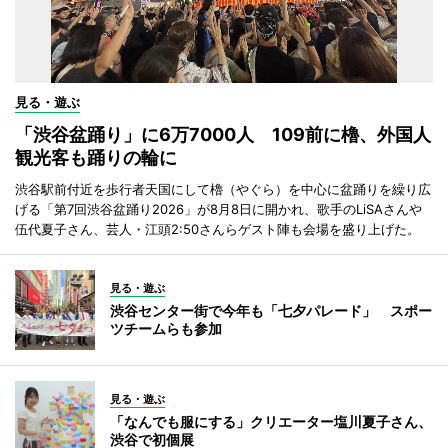
見る・遊ぶ
「渋谷盆踊り」に6万7000人 109前に櫓、外国人
観光客も踊りの輪に
渋谷駅前付近を歩行者天国にして櫓（やぐら）を中心に盆踊りを繰り広
げる「第7回渋谷盆踊り2026」が8月8日に開かれ、歌手のLiSAさんや
伍代夏子さん、芸人・江頭2:50さんらゲスト陣も会場を盛り上げた。
見る・遊ぶ
渋谷センター街で今年も「七夕パレード」 スポー
ツチームらも参加
見る・遊ぶ
「なんでも服にする」クリエーター塩川夏子さん、
渋谷で初個展