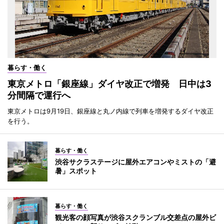
暮らす・働く
東京メトロ「銀座線」ダイヤ改正で増発 日中は3
分間隔で運行へ
東京メトロは9月19日、銀座線と丸ノ内線で列車を増発するダイヤ改正
を行う。
暮らす・働く
渋谷サクラステージに屋外エアコンやミストの「避
暑」スポット
暮らす・働く
観光客の顔写真が渋谷スクランブル交差点の屋外ビ