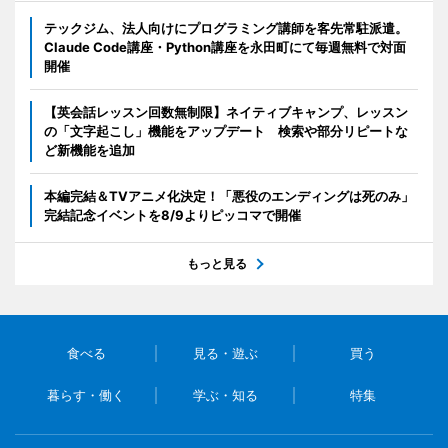
テックジム、法人向けにプログラミング講師を客先常駐派遣。
Claude Code講座・Python講座を永田町にて毎週無料で対面
開催
【英会話レッスン回数無制限】ネイティブキャンプ、レッスン
の「文字起こし」機能をアップデート 検索や部分リピートな
ど新機能を追加
本編完結＆TVアニメ化決定！「悪役のエンディングは死のみ」
完結記念イベントを8/9よりピッコマで開催
もっと見る
食べる
見る・遊ぶ
買う
暮らす・働く
学ぶ・知る
特集