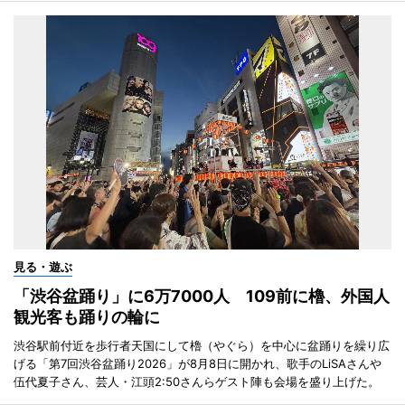
見る・遊ぶ
「渋谷盆踊り」に6万7000人 109前に櫓、外国人
観光客も踊りの輪に
渋谷駅前付近を歩行者天国にして櫓（やぐら）を中心に盆踊りを繰り広
げる「第7回渋谷盆踊り2026」が8月8日に開かれ、歌手のLiSAさんや
伍代夏子さん、芸人・江頭2:50さんらゲスト陣も会場を盛り上げた。