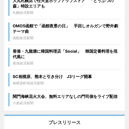
大丸札幌店で任天堂ポップアップストア 「どうぶつの
森」特設エリアも
札幌経済新聞
OMO5函館で「函館夜景の日」 手回しオルガンで野外劇
テーマ曲
函館経済新聞
香港・九龍塘に韓国料理店「Social」 韓国定番料理を現
代風に
香港経済新聞
SC相模原、熊本と引き分け J3リーグ開幕
相模原町田経済新聞
関門海峡花火大会、無料エリアなしの門司側をライブ配信
小倉経済新聞
プレスリリース