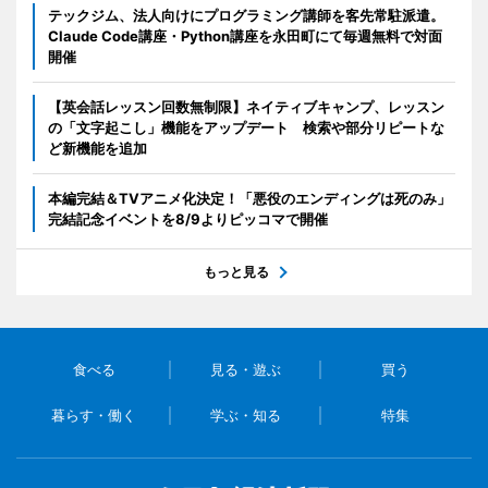
テックジム、法人向けにプログラミング講師を客先常駐派遣。
Claude Code講座・Python講座を永田町にて毎週無料で対面
開催
【英会話レッスン回数無制限】ネイティブキャンプ、レッスン
の「文字起こし」機能をアップデート 検索や部分リピートな
ど新機能を追加
本編完結＆TVアニメ化決定！「悪役のエンディングは死のみ」
完結記念イベントを8/9よりピッコマで開催
もっと見る
食べる
見る・遊ぶ
買う
暮らす・働く
学ぶ・知る
特集