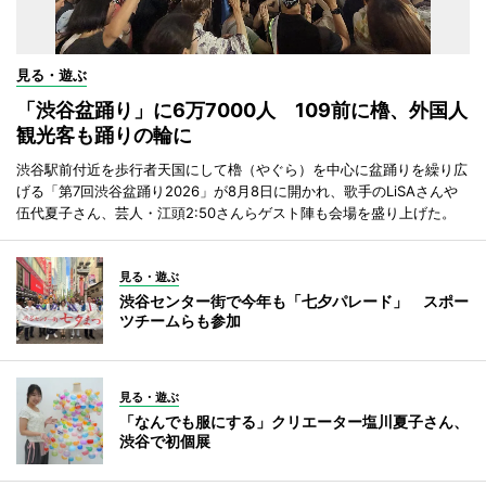
見る・遊ぶ
「渋谷盆踊り」に6万7000人 109前に櫓、外国人
観光客も踊りの輪に
渋谷駅前付近を歩行者天国にして櫓（やぐら）を中心に盆踊りを繰り広
げる「第7回渋谷盆踊り2026」が8月8日に開かれ、歌手のLiSAさんや
伍代夏子さん、芸人・江頭2:50さんらゲスト陣も会場を盛り上げた。
見る・遊ぶ
渋谷センター街で今年も「七夕パレード」 スポー
ツチームらも参加
見る・遊ぶ
「なんでも服にする」クリエーター塩川夏子さん、
渋谷で初個展