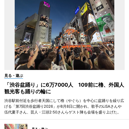
見る・遊ぶ
「渋谷盆踊り」に6万7000人 109前に櫓、外国人
観光客も踊りの輪に
渋谷駅前付近を歩行者天国にして櫓（やぐら）を中心に盆踊りを繰り広
げる「第7回渋谷盆踊り2026」が8月8日に開かれ、歌手のLiSAさんや
伍代夏子さん、芸人・江頭2:50さんらゲスト陣も会場を盛り上げた。
見る・遊ぶ