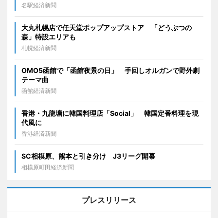
名駅経済新聞
大丸札幌店で任天堂ポップアップストア 「どうぶつの
森」特設エリアも
札幌経済新聞
OMO5函館で「函館夜景の日」 手回しオルガンで野外劇
テーマ曲
函館経済新聞
香港・九龍塘に韓国料理店「Social」 韓国定番料理を現
代風に
香港経済新聞
SC相模原、熊本と引き分け J3リーグ開幕
相模原町田経済新聞
プレスリリース