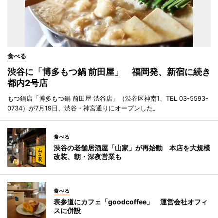
食べる
渋谷に「博多もつ鍋 前田屋」 福岡発、新宿に続き
都内2号店
もつ鍋店「博多もつ鍋 前田屋 渋谷店」（渋谷区神南1、TEL 03-5593-
0734）が7月19日、渋谷・神宮通りにオープンした。
食べる
渋谷の老舗居酒屋「山家」が再始動 本店を大規模
改装、朝・深夜営業も
食べる
表参道にカフェ「goodcoffee」 運営会社オフィ
スに併設