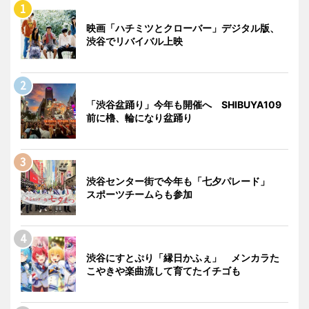
映画「ハチミツとクローバー」デジタル版、
渋谷でリバイバル上映
「渋谷盆踊り」今年も開催へ SHIBUYA109
前に櫓、輪になり盆踊り
渋谷センター街で今年も「七夕パレード」
スポーツチームらも参加
渋谷にすとぷり「縁日かふぇ」 メンカラた
こやきや楽曲流して育てたイチゴも