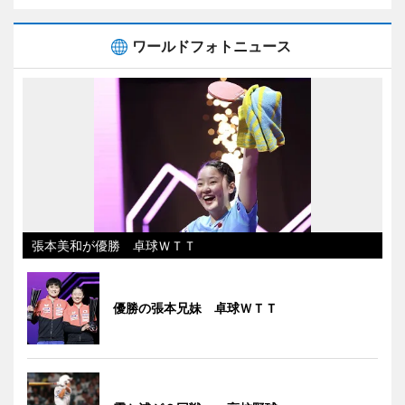
ワールドフォトニュース
張本美和が優勝 卓球ＷＴＴ
優勝の張本兄妹 卓球ＷＴＴ