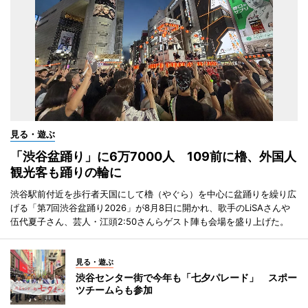
見る・遊ぶ
「渋谷盆踊り」に6万7000人 109前に櫓、外国人
観光客も踊りの輪に
渋谷駅前付近を歩行者天国にして櫓（やぐら）を中心に盆踊りを繰り広
げる「第7回渋谷盆踊り2026」が8月8日に開かれ、歌手のLiSAさんや
伍代夏子さん、芸人・江頭2:50さんらゲスト陣も会場を盛り上げた。
見る・遊ぶ
渋谷センター街で今年も「七夕パレード」 スポー
ツチームらも参加