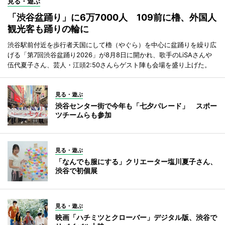
見る・遊ぶ
「渋谷盆踊り」に6万7000人 109前に櫓、外国人
観光客も踊りの輪に
渋谷駅前付近を歩行者天国にして櫓（やぐら）を中心に盆踊りを繰り広
げる「第7回渋谷盆踊り2026」が8月8日に開かれ、歌手のLiSAさんや
伍代夏子さん、芸人・江頭2:50さんらゲスト陣も会場を盛り上げた。
見る・遊ぶ
渋谷センター街で今年も「七夕パレード」 スポー
ツチームらも参加
見る・遊ぶ
「なんでも服にする」クリエーター塩川夏子さん、
渋谷で初個展
見る・遊ぶ
映画「ハチミツとクローバー」デジタル版、渋谷で