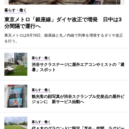
暮らす・働く
東京メトロ「銀座線」ダイヤ改正で増発 日中は3
分間隔で運行へ
東京メトロは9月19日、銀座線と丸ノ内線で列車を増発するダイヤ改正
を行う。
暮らす・働く
渋谷サクラステージに屋外エアコンやミストの「避
暑」スポット
暮らす・働く
観光客の顔写真が渋谷スクランブル交差点の屋外ビ
ジョンに 新サービス始動へ
暮らす・働く
代々木のグラウンドに限定「芝生」空間 ラグビー