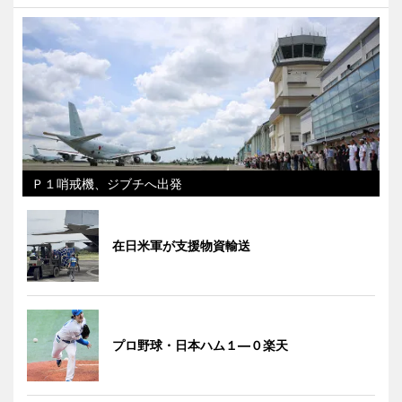
Ｐ１哨戒機、ジブチへ出発
在日米軍が支援物資輸送
プロ野球・日本ハム１―０楽天