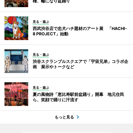
櫓、輪になり盆踊り
見る・遊ぶ
西武渋谷店で忠犬ハチ題材のアート展 「HACHI-
8 PROJECT」始動
見る・遊ぶ
渋谷スクランブルスクエアで「宇宙兄弟」コラボ企
画 展示やトークなど
見る・遊ぶ
夏の風物詩「恵比寿駅前盆踊り」開幕 地元住民
ら、笑顔で踊りに汗流す
もっと見る