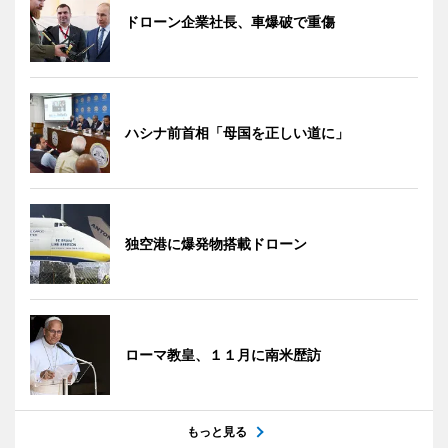
ドローン企業社長、車爆破で重傷
ハシナ前首相「母国を正しい道に」
独空港に爆発物搭載ドローン
ローマ教皇、１１月に南米歴訪
もっと見る