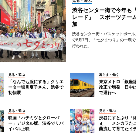
見る・遊ぶ
渋谷センター街で今年も
レード」 スポーツチー
加
渋谷センター街・バスケットボール
で8月7日、「七夕まつり」の一環
行われた。
見る・遊ぶ
暮らす・働く
「なんでも服にする」クリエ
東京メトロ「銀座
ーター塩川夏子さん、渋谷で
改正で増発 日中
初個展
で運行へ
見る・遊ぶ
見る・遊ぶ
映画「ハチミツとクローバ
渋谷にすとぷり「
ー」デジタル版、渋谷でリバ
ぇ」 メンカラた
イバル上映
曲流して育てたイ