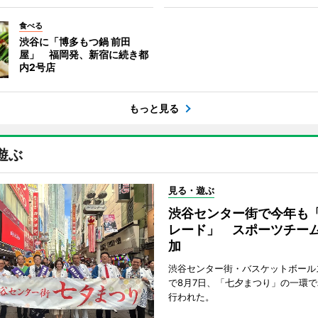
食べる
渋谷に「博多もつ鍋 前田
屋」 福岡発、新宿に続き都
内2号店
もっと見る
遊ぶ
見る・遊ぶ
渋谷センター街で今年も
レード」 スポーツチー
加
渋谷センター街・バスケットボール
で8月7日、「七夕まつり」の一環
行われた。