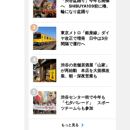
「渋谷盆踊り」今年も開催
へ SHIBUYA109前に櫓、
輪になり盆踊り
東京メトロ「銀座線」ダイ
ヤ改正で増発 日中は3分
間隔で運行へ
渋谷の老舗居酒屋「山家」
が再始動 本店を大規模改
装、朝・深夜営業も
渋谷センター街で今年も
「七夕パレード」 スポー
ツチームらも参加
もっと見る