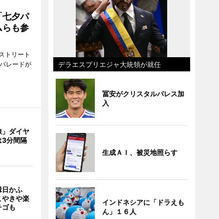
「七夕パ
ムらも参
ストリート
でパレードが
デラエスプリエジャ大統領が就任
冨安がクリスタルパレス加
入
線」ダイヤ
は3分間隔
生成ＡＩ、被災地照らす
縁日かふ
こやきや楽
インドネシアに「ドラえも
チゴも
ん」１６人