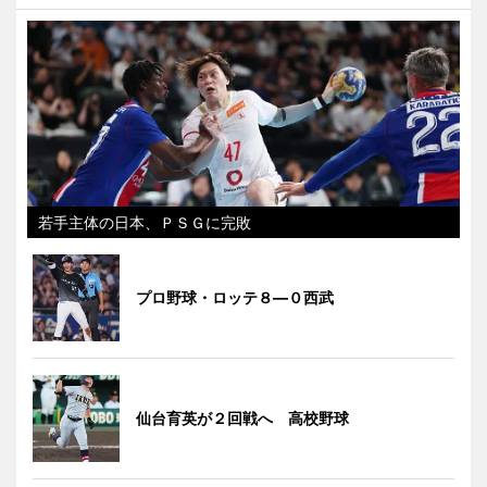
若手主体の日本、ＰＳＧに完敗
プロ野球・ロッテ８―０西武
仙台育英が２回戦へ 高校野球