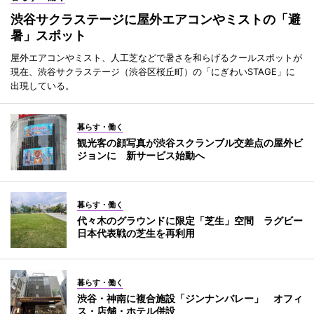
渋谷サクラステージに屋外エアコンやミストの「避
暑」スポット
屋外エアコンやミスト、人工芝などで暑さを和らげるクールスポットが
現在、渋谷サクラステージ（渋谷区桜丘町）の「にぎわいSTAGE」に
出現している。
暮らす・働く
観光客の顔写真が渋谷スクランブル交差点の屋外ビ
ジョンに 新サービス始動へ
暮らす・働く
代々木のグラウンドに限定「芝生」空間 ラグビー
日本代表戦の芝生を再利用
暮らす・働く
渋谷・神南に複合施設「ジンナンバレー」 オフィ
ス・店舗・ホテル併設