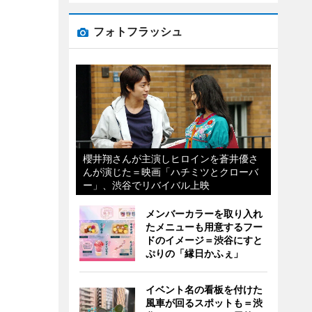
フォトフラッシュ
櫻井翔さんが主演しヒロインを蒼井優さ
んが演じた＝映画「ハチミツとクローバ
ー」、渋谷でリバイバル上映
メンバーカラーを取り入れ
たメニューも用意するフー
ドのイメージ＝渋谷にすと
ぷりの「縁日かふぇ」
イベント名の看板を付けた
風車が回るスポットも＝渋