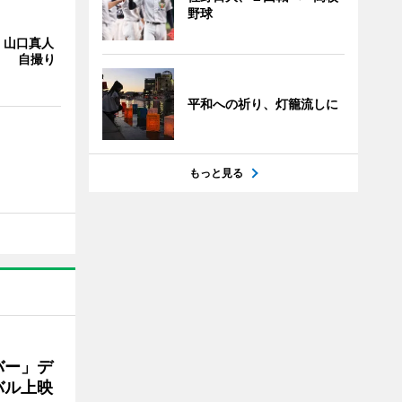
野球
・山口真人
Y」 自撮り
平和への祈り、灯籠流しに
もっと見る
バー」デ
バル上映