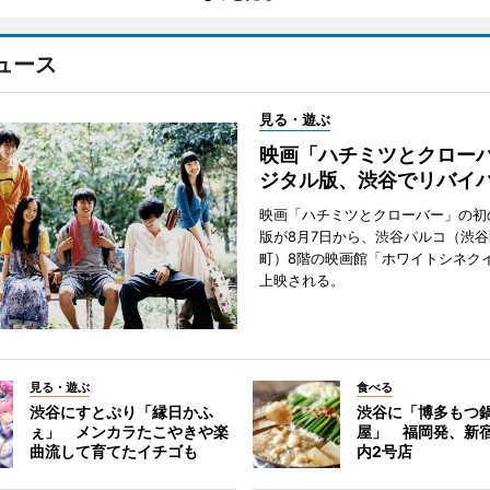
ュース
見る・遊ぶ
映画「ハチミツとクロー
ジタル版、渋谷でリバイ
映画「ハチミツとクローバー」の初
版が8月7日から、渋谷パルコ（渋
町）8階の映画館「ホワイトシネク
上映される。
見る・遊ぶ
食べる
渋谷にすとぷり「縁日かふ
渋谷に「博多もつ鍋
ぇ」 メンカラたこやきや楽
屋」 福岡発、新
曲流して育てたイチゴも
内2号店