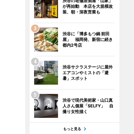
渋谷の老舗居酒屋「山家」
が再始動 本店を大規模改
装、朝・深夜営業も
渋谷に「博多もつ鍋 前田
屋」 福岡発、新宿に続き
都内2号店
渋谷サクラステージに屋外
エアコンやミストの「避
暑」スポット
渋谷で現代美術家・山口真
人さん個展「SELFY」 自
撮り女性描く
もっと見る