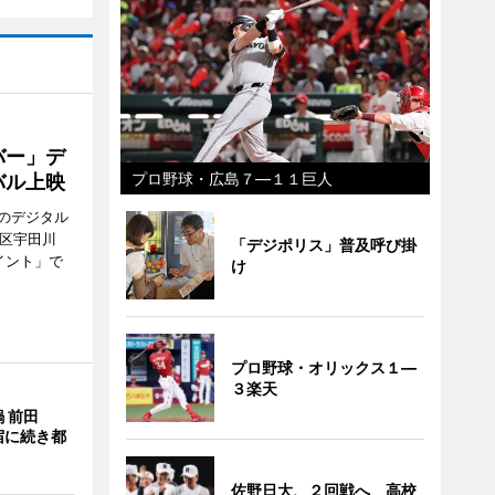
バー」デ
プロ野球・広島７―１１巨人
バル上映
のデジタル
谷区宇田川
「デジポリス」普及呼び掛
イント」で
け
プロ野球・オリックス１―
３楽天
 前田
宿に続き都
佐野日大、２回戦へ 高校