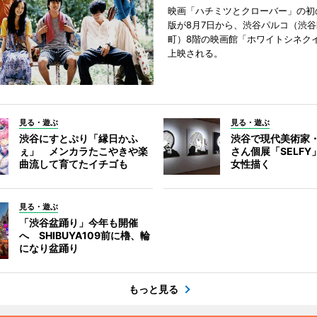
映画「ハチミツとクローバー」の初
版が8月7日から、渋谷パルコ（渋
町）8階の映画館「ホワイトシネク
上映される。
見る・遊ぶ
見る・遊ぶ
渋谷にすとぷり「縁日かふ
渋谷で現代美術家
ぇ」 メンカラたこやきや楽
さん個展「SELF
曲流して育てたイチゴも
女性描く
見る・遊ぶ
「渋谷盆踊り」今年も開催
へ SHIBUYA109前に櫓、輪
になり盆踊り
もっと見る