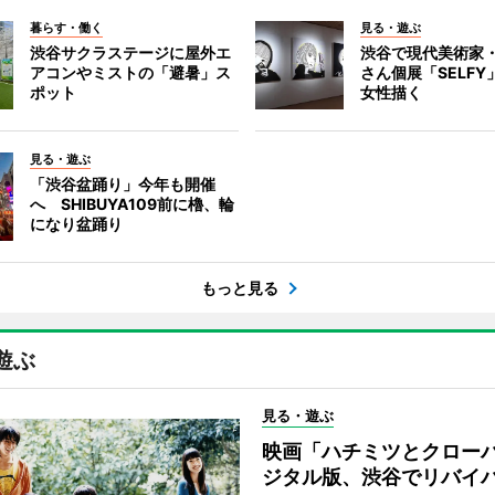
暮らす・働く
見る・遊ぶ
渋谷サクラステージに屋外エ
渋谷で現代美術家
アコンやミストの「避暑」ス
さん個展「SELF
ポット
女性描く
見る・遊ぶ
「渋谷盆踊り」今年も開催
へ SHIBUYA109前に櫓、輪
になり盆踊り
もっと見る
遊ぶ
見る・遊ぶ
映画「ハチミツとクロー
ジタル版、渋谷でリバイ