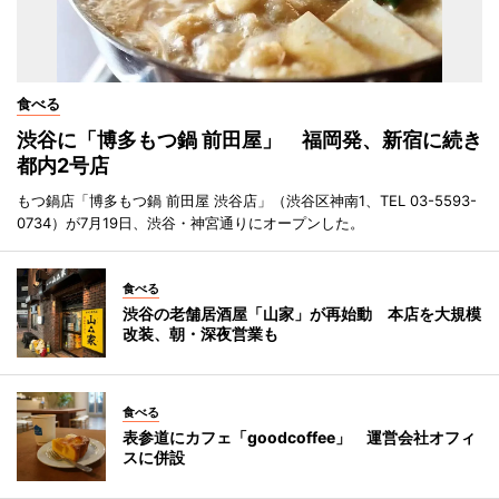
食べる
渋谷に「博多もつ鍋 前田屋」 福岡発、新宿に続き
都内2号店
もつ鍋店「博多もつ鍋 前田屋 渋谷店」（渋谷区神南1、TEL 03-5593-
0734）が7月19日、渋谷・神宮通りにオープンした。
食べる
渋谷の老舗居酒屋「山家」が再始動 本店を大規模
改装、朝・深夜営業も
食べる
表参道にカフェ「goodcoffee」 運営会社オフィ
スに併設