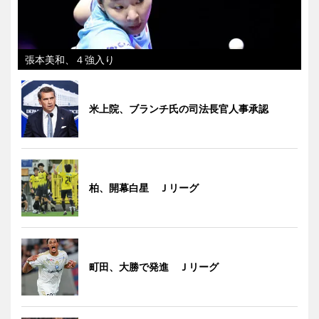
張本美和、４強入り
米上院、ブランチ氏の司法長官人事承認
柏、開幕白星 Ｊリーグ
町田、大勝で発進 Ｊリーグ