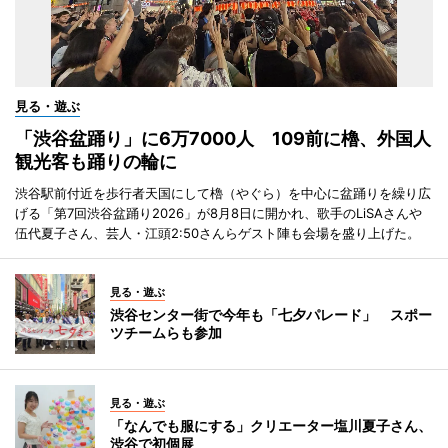
見る・遊ぶ
「渋谷盆踊り」に6万7000人 109前に櫓、外国人
観光客も踊りの輪に
渋谷駅前付近を歩行者天国にして櫓（やぐら）を中心に盆踊りを繰り広
げる「第7回渋谷盆踊り2026」が8月8日に開かれ、歌手のLiSAさんや
伍代夏子さん、芸人・江頭2:50さんらゲスト陣も会場を盛り上げた。
見る・遊ぶ
渋谷センター街で今年も「七夕パレード」 スポー
ツチームらも参加
見る・遊ぶ
「なんでも服にする」クリエーター塩川夏子さん、
渋谷で初個展