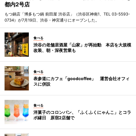
都内2号店
もつ鍋店「博多もつ鍋 前田屋 渋谷店」（渋谷区神南1、TEL 03-5593-
0734）が7月19日、渋谷・神宮通りにオープンした。
食べる
渋谷の老舗居酒屋「山家」が再始動 本店を大規模
改装、朝・深夜営業も
食べる
表参道にカフェ「goodcoffee」 運営会社オフィ
スに併設
食べる
洋菓子のコロンバン、「ふくふくにゃんこ」とコラ
ボ縁日 原宿2店舗で