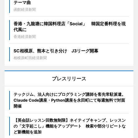
テーマ曲
函館経済新聞
香港・九龍塘に韓国料理店「Social」 韓国定番料理を現
代風に
香港経済新聞
SC相模原、熊本と引き分け J3リーグ開幕
相模原町田経済新聞
プレスリリース
テックジム、法人向けにプログラミング講師を客先常駐派遣。
Claude Code講座・Python講座を永田町にて毎週無料で対面
開催
【英会話レッスン回数無制限】ネイティブキャンプ、レッスン
の「文字起こし」機能をアップデート 検索や部分リピートな
ど新機能を追加