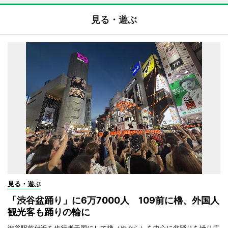
見る・遊ぶ
見る・遊ぶ
「渋谷盆踊り」に6万7000人 109前に櫓、外国人
観光客も踊りの輪に
渋谷駅前付近を歩行者天国にして櫓（やぐら）を中心に盆踊りを繰り広