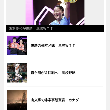
張本美和が優勝 卓球ＷＴＴ
優勝の張本兄妹 卓球ＷＴＴ
霞ケ浦が２回戦へ 高校野球
山火事で非常事態宣言 カナダ