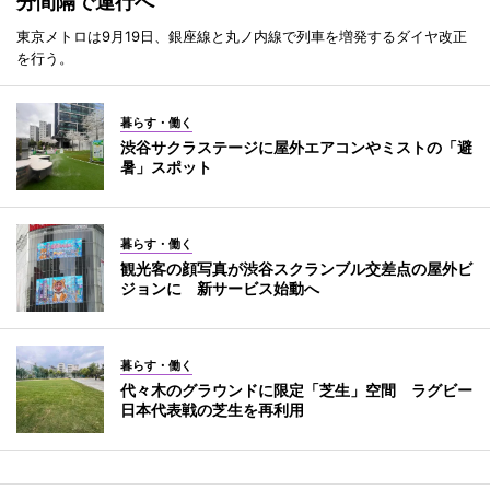
分間隔で運行へ
東京メトロは9月19日、銀座線と丸ノ内線で列車を増発するダイヤ改正
を行う。
暮らす・働く
渋谷サクラステージに屋外エアコンやミストの「避
暑」スポット
暮らす・働く
観光客の顔写真が渋谷スクランブル交差点の屋外ビ
ジョンに 新サービス始動へ
暮らす・働く
代々木のグラウンドに限定「芝生」空間 ラグビー
日本代表戦の芝生を再利用