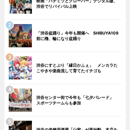
映画「ハチミツとクローバー」デジタル版、
渋谷でリバイバル上映
「渋谷盆踊り」今年も開催へ SHIBUYA109
前に櫓、輪になり盆踊り
渋谷にすとぷり「縁日かふぇ」 メンカラた
こやきや楽曲流して育てたイチゴも
渋谷センター街で今年も「七夕パレード」
スポーツチームらも参加
渋谷の老舗居酒屋「山家」が再始動 本店を