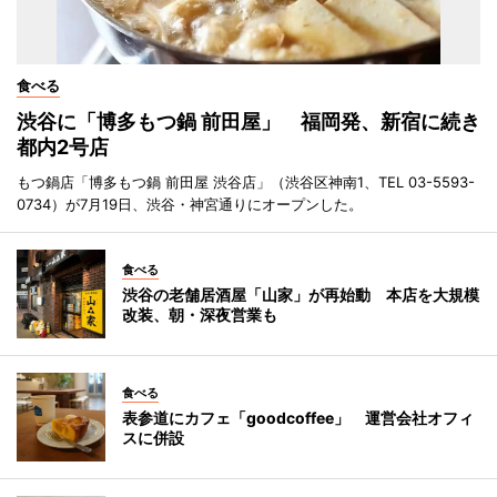
食べる
渋谷に「博多もつ鍋 前田屋」 福岡発、新宿に続き
都内2号店
もつ鍋店「博多もつ鍋 前田屋 渋谷店」（渋谷区神南1、TEL 03-5593-
0734）が7月19日、渋谷・神宮通りにオープンした。
食べる
渋谷の老舗居酒屋「山家」が再始動 本店を大規模
改装、朝・深夜営業も
食べる
表参道にカフェ「goodcoffee」 運営会社オフィ
スに併設