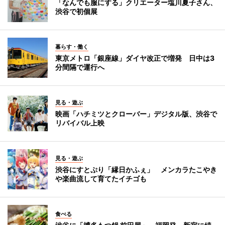
「なんでも服にする」クリエーター塩川夏子さん、
渋谷で初個展
暮らす・働く
東京メトロ「銀座線」ダイヤ改正で増発 日中は3
分間隔で運行へ
見る・遊ぶ
映画「ハチミツとクローバー」デジタル版、渋谷で
リバイバル上映
見る・遊ぶ
渋谷にすとぷり「縁日かふぇ」 メンカラたこやき
や楽曲流して育てたイチゴも
食べる