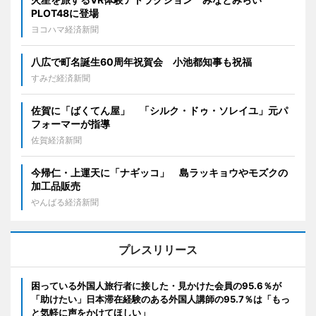
PLOT48に登場
ヨコハマ経済新聞
八広で町名誕生60周年祝賀会 小池都知事も祝福
すみだ経済新聞
佐賀に「ばくてん屋」 「シルク・ドゥ・ソレイユ」元パ
フォーマーが指導
佐賀経済新聞
今帰仁・上運天に「ナギッコ」 島ラッキョウやモズクの
加工品販売
やんばる経済新聞
プレスリリース
困っている外国人旅行者に接した・見かけた会員の95.6％が
「助けたい」日本滞在経験のある外国人講師の95.7％は「もっ
と気軽に声をかけてほしい」