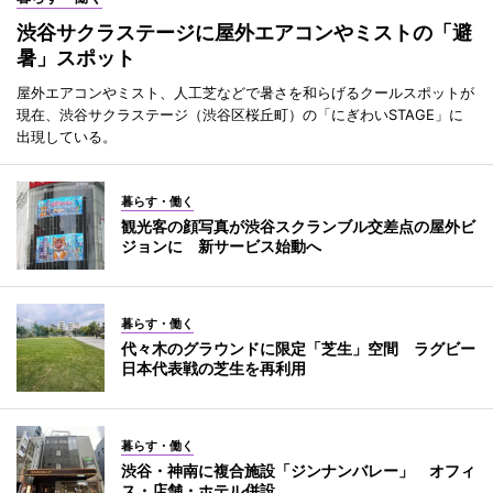
渋谷サクラステージに屋外エアコンやミストの「避
暑」スポット
屋外エアコンやミスト、人工芝などで暑さを和らげるクールスポットが
現在、渋谷サクラステージ（渋谷区桜丘町）の「にぎわいSTAGE」に
出現している。
暮らす・働く
観光客の顔写真が渋谷スクランブル交差点の屋外ビ
ジョンに 新サービス始動へ
暮らす・働く
代々木のグラウンドに限定「芝生」空間 ラグビー
日本代表戦の芝生を再利用
暮らす・働く
渋谷・神南に複合施設「ジンナンバレー」 オフィ
ス・店舗・ホテル併設