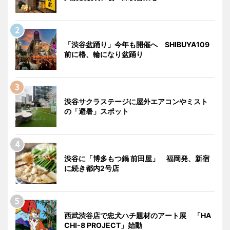
「渋谷盆踊り」今年も開催へ SHIBUYA109
前に櫓、輪になり盆踊り
渋谷サクラステージに屋外エアコンやミスト
の「避暑」スポット
渋谷に「博多もつ鍋 前田屋」 福岡発、新宿
に続き都内2号店
西武渋谷店で忠犬ハチ題材のアート展 「HA
CHI-8 PROJECT」始動