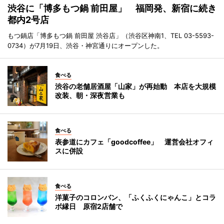
渋谷に「博多もつ鍋 前田屋」 福岡発、新宿に続き
都内2号店
もつ鍋店「博多もつ鍋 前田屋 渋谷店」（渋谷区神南1、TEL 03-5593-
0734）が7月19日、渋谷・神宮通りにオープンした。
食べる
渋谷の老舗居酒屋「山家」が再始動 本店を大規模
改装、朝・深夜営業も
食べる
表参道にカフェ「goodcoffee」 運営会社オフィ
スに併設
食べる
洋菓子のコロンバン、「ふくふくにゃんこ」とコラ
ボ縁日 原宿2店舗で