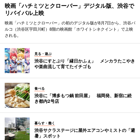
映画「ハチミツとクローバー」デジタル版、渋谷で
リバイバル上映
映画「ハチミツとクローバー」の初のデジタル版が8月7日から、渋谷パ
ルコ（渋谷区宇田川町）8階の映画館「ホワイトシネクイント」で上映
される。
見る・遊ぶ
渋谷にすとぷり「縁日かふぇ」 メンカラたこやき
や楽曲流して育てたイチゴも
食べる
渋谷に「博多もつ鍋 前田屋」 福岡発、新宿に続
き都内2号店
暮らす・働く
渋谷サクラステージに屋外エアコンやミストの「避
暑」スポット