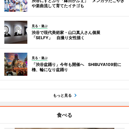
渋谷にすとぷり「縁日かふぇ」 メンカラたこやき
や楽曲流して育てたイチゴも
見る・遊ぶ
渋谷で現代美術家・山口真人さん個展
「SELFY」 自撮り女性描く
見る・遊ぶ
「渋谷盆踊り」今年も開催へ SHIBUYA109前に
櫓、輪になり盆踊り
もっと見る
食べる