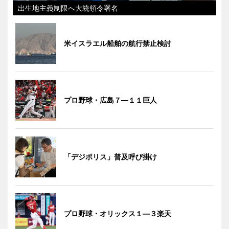
出生地主義制限へ大統領令署名
米イスラエル船舶の航行禁止検討
プロ野球・広島７―１１巨人
「デジポリス」普及呼び掛け
プロ野球・オリックス１―３楽天