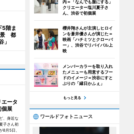
内＝「なんでも服にする」
クリエーター塩川夏子さ
ん、渋谷で初個展
下5階ま
櫻井翔さんが主演しヒロイ
ンを蒼井優さんが演じた＝
夜景 都
映画「ハチミツとクローバ
谷」
ー」、渋谷でリバイバル上
映
メンバーカラーを取り入れ
たメニューも用意するフー
ドのイメージ＝渋谷にすと
ぷりの「縁日かふぇ」
もっと見る
リエータ
初個展
ワールドフォトニュース
ど、身近な
夏子さん初
が8月5日、