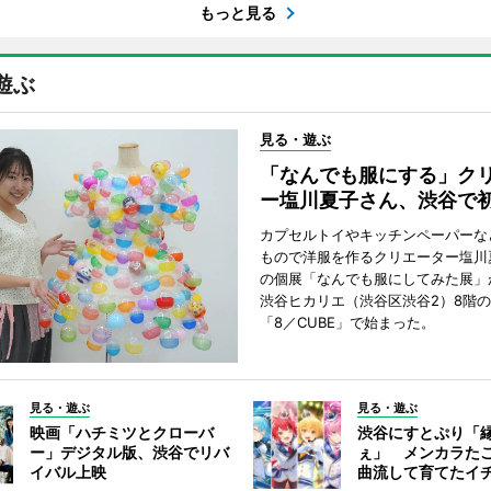
もっと見る
遊ぶ
見る・遊ぶ
「なんでも服にする」ク
ー塩川夏子さん、渋谷で
カプセルトイやキッチンペーパーな
もので洋服を作るクリエーター塩川
の個展「なんでも服にしてみた展」
渋谷ヒカリエ（渋谷区渋谷2）8階
「8／CUBE」で始まった。
見る・遊ぶ
見る・遊ぶ
映画「ハチミツとクローバ
渋谷にすとぷり「
ー」デジタル版、渋谷でリバ
ぇ」 メンカラた
イバル上映
曲流して育てたイ