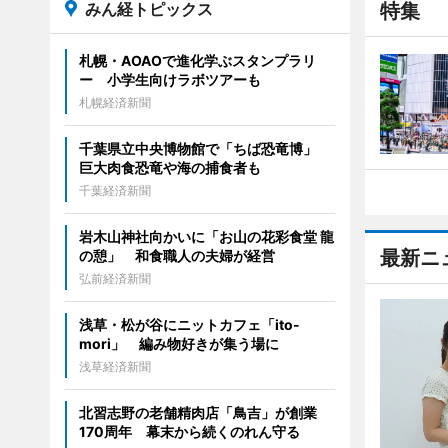
みん経トピックス
特集
札幌・AOAOで進化学ぶスタンプラリ
ー 小学生向けラボツアーも
札幌経済新聞
千葉県立中央博物館で「ちば恐竜博」
巨大肉食恐竜や海の捕食者も
千葉経済新聞
岩木山神社向かいに「お山の花彩食堂 龍
最新ニ
の憩」 和食職人の夫婦が経営
弘前経済新聞
浅草・松が谷にニットカフェ「ito-
mori」 編み物好きが集う場に
浅草経済新聞
北習志野の老舗精肉店「鳥吉」が創業
170周年 幕末から続くのれん守る