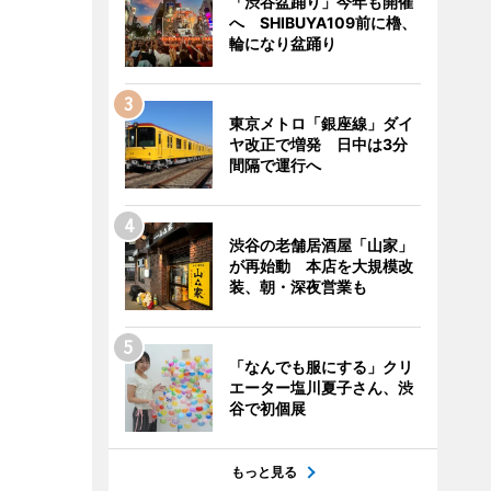
「渋谷盆踊り」今年も開催
へ SHIBUYA109前に櫓、
輪になり盆踊り
東京メトロ「銀座線」ダイ
ヤ改正で増発 日中は3分
間隔で運行へ
渋谷の老舗居酒屋「山家」
が再始動 本店を大規模改
装、朝・深夜営業も
「なんでも服にする」クリ
エーター塩川夏子さん、渋
谷で初個展
もっと見る