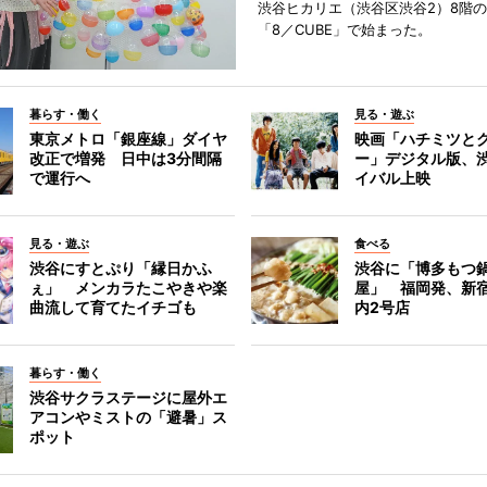
渋谷ヒカリエ（渋谷区渋谷2）8階
「8／CUBE」で始まった。
暮らす・働く
見る・遊ぶ
東京メトロ「銀座線」ダイヤ
映画「ハチミツと
改正で増発 日中は3分間隔
ー」デジタル版、
で運行へ
イバル上映
見る・遊ぶ
食べる
渋谷にすとぷり「縁日かふ
渋谷に「博多もつ鍋
ぇ」 メンカラたこやきや楽
屋」 福岡発、新
曲流して育てたイチゴも
内2号店
暮らす・働く
渋谷サクラステージに屋外エ
アコンやミストの「避暑」ス
ポット