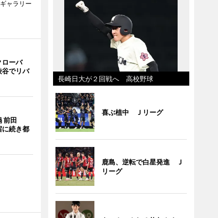
のギャラリー
クローバ
渋谷でリバ
長崎日大が２回戦へ 高校野球
喜ぶ植中 Ｊリーグ
 前田
宿に続き都
鹿島、逆転で白星発進 Ｊ
リーグ