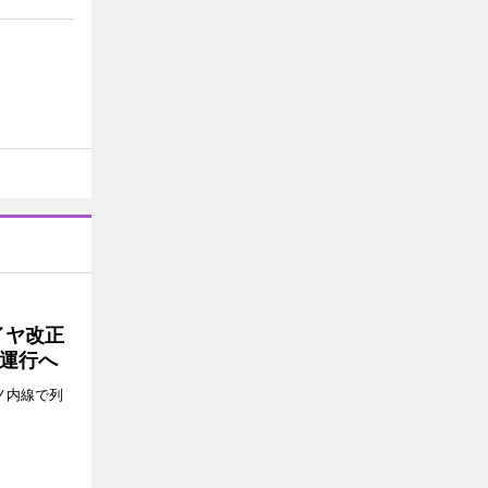
イヤ改正
運行へ
ノ内線で列