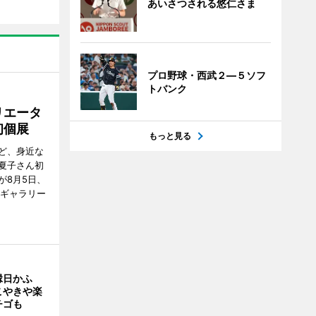
あいさつされる悠仁さま
プロ野球・西武２―５ソフ
トバンク
リエータ
初個展
もっと見る
ど、身近な
夏子さん初
が8月5日、
のギャラリー
縁日かふ
こやきや楽
チゴも