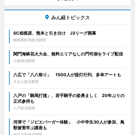
みん経トピックス
SC相模原、熊本と引き分け J3リーグ開幕
相模原町田経済新聞
関門海峡花火大会、無料エリアなしの門司側をライブ配信
小倉経済新聞
八広で「八八祭り」 1500人が提灯行列、多幸アートも
すみだ経済新聞
八戸の「騎馬打毬」、若手騎手の姿勇ましく 20年ぶりの
正式参拝も
八戸経済新聞
河津で「ジビエバーガー体験」 小中学生30人が参加、鳥
獣被害学ぶ講座も
伊豆下田経済新聞