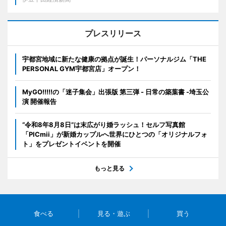
プレスリリース
宇都宮地域に新たな健康の拠点が誕生！パーソナルジム「THE
PERSONAL GYM宇都宮店」オープン！
MyGO!!!!!の「迷子集会」出張版 第三弾 - 日常の築葉書 -埼玉公
演 開催報告
“令和8年8月8日”は末広がり婚ラッシュ！セルフ写真館
「PICmii」が新婚カップルへ世界にひとつの「オリジナルフォ
ト」をプレゼントイベントを開催
もっと見る
食べる
見る・遊ぶ
買う