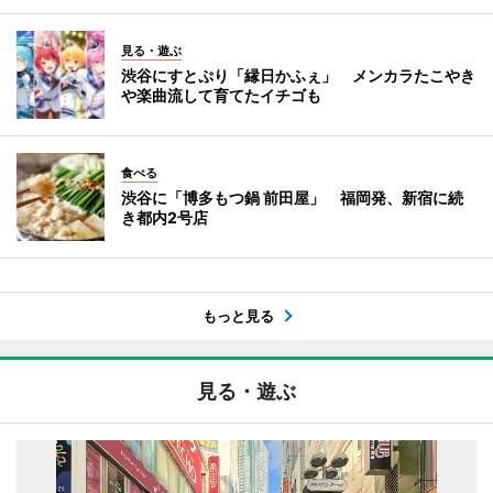
見る・遊ぶ
渋谷にすとぷり「縁日かふぇ」 メンカラたこやき
や楽曲流して育てたイチゴも
食べる
渋谷に「博多もつ鍋 前田屋」 福岡発、新宿に続
き都内2号店
もっと見る
見る・遊ぶ