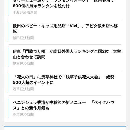
タワービュー通りで「ランタンウォーク」 区内各所で
600個の展示ランタンを絵付け
すみだ経済新聞
飯田のベビー・キッズ用品店「Vivi」、アピタ飯田店へ移
転
飯田経済新聞
伊東「門脇つり橋」が訪日外国人ランキング全国2位 大室
山と合わせて訪問
伊東経済新聞
「花火の日」に浅草神社で「浅草子供花火大会」 総勢
500人超のイベントに
浅草経済新聞
ペニンシュラ香港が中秋節の新メニュー 「ベイクハウ
ス」との新作月餅も
香港経済新聞