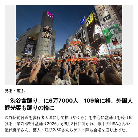
見る・遊ぶ
「渋谷盆踊り」に6万7000人 109前に櫓、外国人
観光客も踊りの輪に
渋谷駅前付近を歩行者天国にして櫓（やぐら）を中心に盆踊りを繰り広
げる「第7回渋谷盆踊り2026」が8月8日に開かれ、歌手のLiSAさんや
伍代夏子さん、芸人・江頭2:50さんらゲスト陣も会場を盛り上げた。