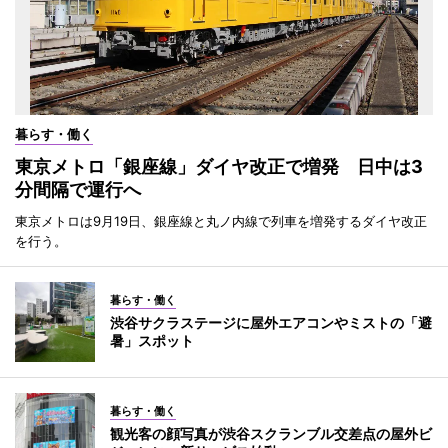
暮らす・働く
東京メトロ「銀座線」ダイヤ改正で増発 日中は3
分間隔で運行へ
東京メトロは9月19日、銀座線と丸ノ内線で列車を増発するダイヤ改正
を行う。
暮らす・働く
渋谷サクラステージに屋外エアコンやミストの「避
暑」スポット
暮らす・働く
観光客の顔写真が渋谷スクランブル交差点の屋外ビ