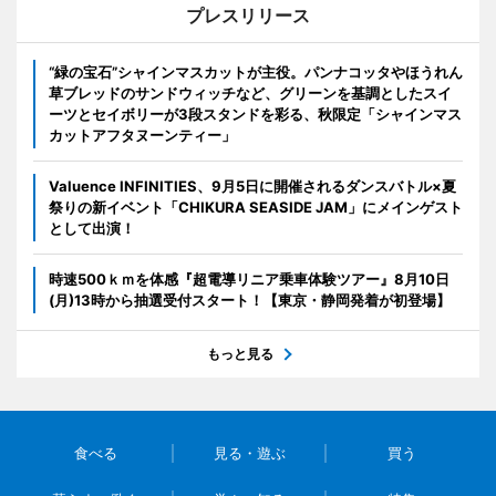
プレスリリース
“緑の宝石”シャインマスカットが主役。パンナコッタやほうれん
草ブレッドのサンドウィッチなど、グリーンを基調としたスイ
ーツとセイボリーが3段スタンドを彩る、秋限定「シャインマス
カットアフタヌーンティー」
Valuence INFINITIES、9月5日に開催されるダンスバトル×夏
祭りの新イベント「CHIKURA SEASIDE JAM」にメインゲスト
として出演！
時速500ｋｍを体感『超電導リニア乗車体験ツアー』8月10日
(月)13時から抽選受付スタート！【東京・静岡発着が初登場】
もっと見る
食べる
見る・遊ぶ
買う