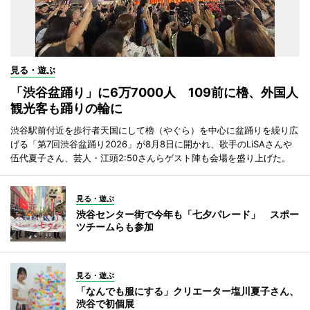
見る・遊ぶ
「渋谷盆踊り」に6万7000人 109前に櫓、外国人
観光客も踊りの輪に
渋谷駅前付近を歩行者天国にして櫓（やぐら）を中心に盆踊りを繰り広
げる「第7回渋谷盆踊り2026」が8月8日に開かれ、歌手のLiSAさんや
伍代夏子さん、芸人・江頭2:50さんらゲスト陣も会場を盛り上げた。
見る・遊ぶ
渋谷センター街で今年も「七夕パレード」 スポー
ツチームらも参加
見る・遊ぶ
「なんでも服にする」クリエーター塩川夏子さん、
渋谷で初個展