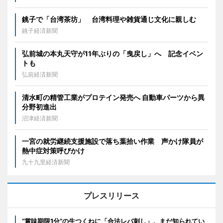
銚子で「台湾茶坊」 台湾料理や雑貨通じ文化に親しむ
銚子経済新聞
弘前城の本丸天守が11年ぶりの「曳戻し」へ 記念イベン
トも
弘前経済新聞
清水町の精管工業がプロテイン発売へ 自動車パーツから異
分野初進出
沼津経済新聞
一宮の就労継続支援施設で落ち葉拾い作業 声かけ隊員が
熱中症対策呼びかけ
九十九里経済新聞
プレスリリース
“賞味期限1分”の生つくねに「合法レバ刺し」。まだ知られてい