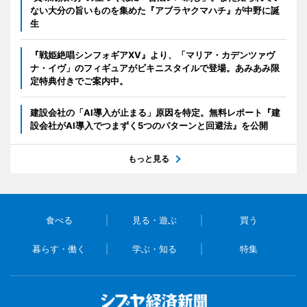
ない大分の旨いものを集めた『アブラヤクマハチ』が中野に誕
生
『戦姫絶唱シンフォギアXV』より、「マリア・カデンツァヴ
ナ・イヴ」のフィギュアがビキニスタイルで登場。あみあみ限
定特典付きでご案内中。
建設会社の「AI導入が止まる」原因を特定。無料レポート『建
設会社がAI導入でつまずく5つのパターンと回避法』を公開
もっと見る
食べる
見る・遊ぶ
買う
暮らす・働く
学ぶ・知る
特集