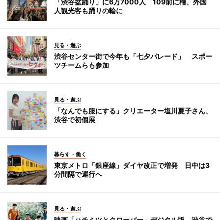
「渋谷盆踊り」に6万7000人 109前に櫓、外国
人観光客も踊りの輪に
見る・遊ぶ
渋谷センター街で今年も「七夕パレード」 スポー
ツチームらも参加
見る・遊ぶ
「なんでも服にする」クリエーター塩川夏子さん、
渋谷で初個展
暮らす・働く
東京メトロ「銀座線」ダイヤ改正で増発 日中は3
分間隔で運行へ
見る・遊ぶ
映画「ハチミツとクローバー」デジタル版、渋谷で