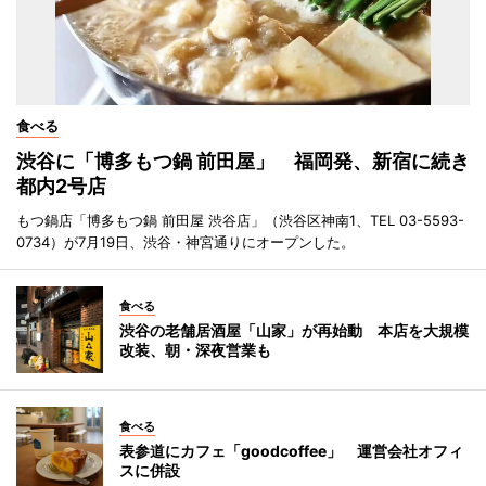
食べる
渋谷に「博多もつ鍋 前田屋」 福岡発、新宿に続き
都内2号店
もつ鍋店「博多もつ鍋 前田屋 渋谷店」（渋谷区神南1、TEL 03-5593-
0734）が7月19日、渋谷・神宮通りにオープンした。
食べる
渋谷の老舗居酒屋「山家」が再始動 本店を大規模
改装、朝・深夜営業も
食べる
表参道にカフェ「goodcoffee」 運営会社オフィ
スに併設