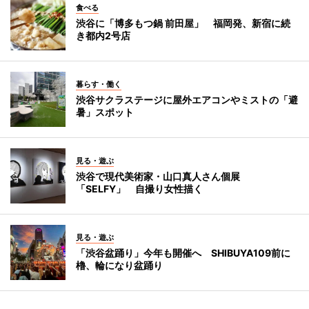
食べる
渋谷に「博多もつ鍋 前田屋」 福岡発、新宿に続
き都内2号店
暮らす・働く
渋谷サクラステージに屋外エアコンやミストの「避
暑」スポット
見る・遊ぶ
渋谷で現代美術家・山口真人さん個展
「SELFY」 自撮り女性描く
見る・遊ぶ
「渋谷盆踊り」今年も開催へ SHIBUYA109前に
櫓、輪になり盆踊り