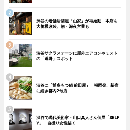
渋谷の老舗居酒屋「山家」が再始動 本店を
大規模改装、朝・深夜営業も
渋谷サクラステージに屋外エアコンやミスト
の「避暑」スポット
渋谷に「博多もつ鍋 前田屋」 福岡発、新宿
に続き都内2号店
渋谷で現代美術家・山口真人さん個展「SELF
Y」 自撮り女性描く