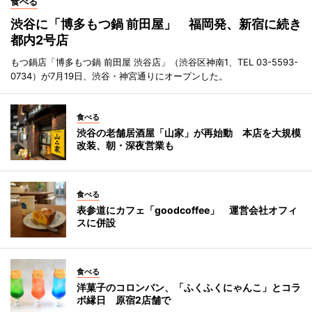
食べる
渋谷に「博多もつ鍋 前田屋」 福岡発、新宿に続き
都内2号店
もつ鍋店「博多もつ鍋 前田屋 渋谷店」（渋谷区神南1、TEL 03-5593-
0734）が7月19日、渋谷・神宮通りにオープンした。
食べる
渋谷の老舗居酒屋「山家」が再始動 本店を大規模
改装、朝・深夜営業も
食べる
表参道にカフェ「goodcoffee」 運営会社オフィ
スに併設
食べる
洋菓子のコロンバン、「ふくふくにゃんこ」とコラ
ボ縁日 原宿2店舗で