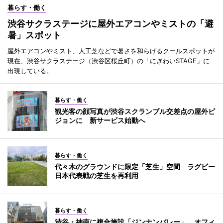
暮らす・働く
渋谷サクラステージに屋外エアコンやミストの「避
暑」スポット
屋外エアコンやミスト、人工芝などで暑さを和らげるクールスポットが
現在、渋谷サクラステージ（渋谷区桜丘町）の「にぎわいSTAGE」に
出現している。
暮らす・働く
観光客の顔写真が渋谷スクランブル交差点の屋外ビ
ジョンに 新サービス始動へ
暮らす・働く
代々木のグラウンドに限定「芝生」空間 ラグビー
日本代表戦の芝生を再利用
暮らす・働く
渋谷・神南に複合施設「ジンナンバレー」 オフィ