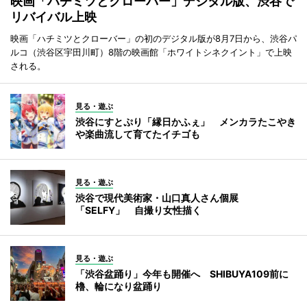
映画「ハチミツとクローバー」デジタル版、渋谷で
リバイバル上映
映画「ハチミツとクローバー」の初のデジタル版が8月7日から、渋谷パ
ルコ（渋谷区宇田川町）8階の映画館「ホワイトシネクイント」で上映
される。
見る・遊ぶ
渋谷にすとぷり「縁日かふぇ」 メンカラたこやき
や楽曲流して育てたイチゴも
見る・遊ぶ
渋谷で現代美術家・山口真人さん個展
「SELFY」 自撮り女性描く
見る・遊ぶ
「渋谷盆踊り」今年も開催へ SHIBUYA109前に
櫓、輪になり盆踊り