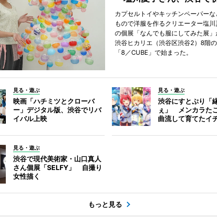
カプセルトイやキッチンペーパーな
もので洋服を作るクリエーター塩川
の個展「なんでも服にしてみた展」
渋谷ヒカリエ（渋谷区渋谷2）8階
「8／CUBE」で始まった。
見る・遊ぶ
見る・遊ぶ
映画「ハチミツとクローバ
渋谷にすとぷり「
ー」デジタル版、渋谷でリバ
ぇ」 メンカラた
イバル上映
曲流して育てたイ
見る・遊ぶ
渋谷で現代美術家・山口真人
さん個展「SELFY」 自撮り
女性描く
もっと見る