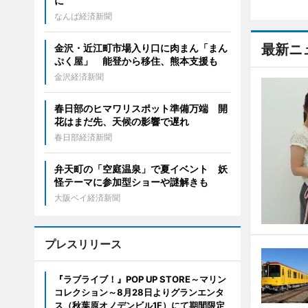
に
なんば経済新聞
最新ニ
金沢・近江町市場入り口に肉まん「まん
ぷく屋」 能登から移住、熊本支援も
金沢経済新聞
春日部のヒマワリスポット準備万端 開
花はまだ先、天候の影響で遅れ
春日部経済新聞
弁天町の「空庭温泉」で夏イベント 妖
怪テーマに参加型ショーや謎解きも
大阪ベイ経済新聞
プレスリリース
『ラブライブ！』POP UP STORE～マリン
コレクション～8月28日よりグランエンタ
ス（秋葉原オノデンビル1F）にて期間限定