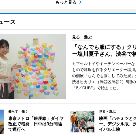
もっと見る
ュース
見る・遊ぶ
「なんでも服にする」ク
ー塩川夏子さん、渋谷で
カプセルトイやキッチンペーパーな
もので洋服を作るクリエーター塩川
の個展「なんでも服にしてみた展」
渋谷ヒカリエ（渋谷区渋谷2）8階
「8／CUBE」で始まった。
暮らす・働く
見る・遊ぶ
東京メトロ「銀座線」ダイヤ
映画「ハチミツと
改正で増発 日中は3分間隔
ー」デジタル版、
で運行へ
イバル上映