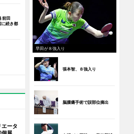
 前田
宿に続き都
早田が８強入り
張本智、８強入り
脳腫瘍手術で誤部位摘出
リエータ
初個展