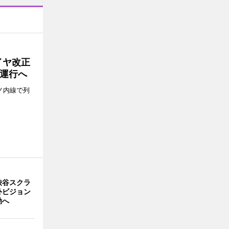
イヤ改正
運行へ
ノ内線で列
渋谷スクラ
外ビジョン
動へ