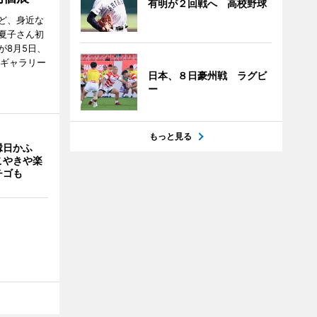
有明が２回戦へ 高校野球
ど、身近な
夏子さん初
が8月5日、
のギャラリー
日本、８日豪州戦 ラグビ
ー
もっと見る
縁日かふ
こやきや楽
チゴも