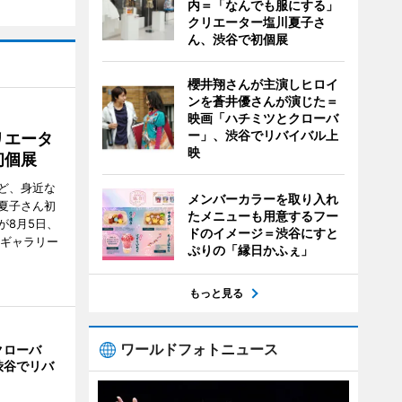
内＝「なんでも服にする」
クリエーター塩川夏子さ
ん、渋谷で初個展
櫻井翔さんが主演しヒロイ
ンを蒼井優さんが演じた＝
映画「ハチミツとクローバ
ー」、渋谷でリバイバル上
リエータ
映
初個展
ど、身近な
メンバーカラーを取り入れ
夏子さん初
たメニューも用意するフー
が8月5日、
ドのイメージ＝渋谷にすと
のギャラリー
ぷりの「縁日かふぇ」
もっと見る
ワールドフォトニュース
クローバ
渋谷でリバ