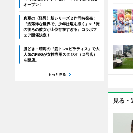
オープン！
真夏の〈怪異〉新シリーズ２作同時発売！
『洒落怖な世界で、少年は塩を撒く』×『俺
の後ろの彼女が上位存在すぎる』コラボフ
ェア開催決定！
勝どき・晴海の『筋トレ×ピラティス』で大
人気のPBGが女性専用スタジオ（２号店）
を開店。
もっと見る
見る・