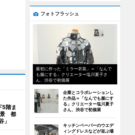
フォトフラッシュ
最初に作った「ミラー衣装」＝「なんで
も服にする」クリエーター塩川夏子さ
ん、渋谷で初個展
企業とコラボレーションし
た作品＝「なんでも服にす
る」クリエーター塩川夏子
下5階ま
さん、渋谷で初個展
夜景 都
谷」
キッチンペーパーのウエデ
ィングドレスなどが並ぶ場