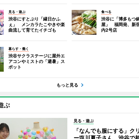
見る・遊ぶ
食べる
渋谷にすとぷり「縁日かふ
渋谷に「博多もつ鍋
ぇ」 メンカラたこやきや楽
屋」 福岡発、新
曲流して育てたイチゴも
内2号店
暮らす・働く
渋谷サクラステージに屋外エ
アコンやミストの「避暑」ス
ポット
もっと見る
遊ぶ
見る・遊ぶ
「なんでも服にする」ク
ー塩川夏子さん、渋谷で