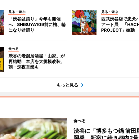
見る・遊ぶ
見る・遊ぶ
「渋谷盆踊り」今年も開催
西武渋谷店で忠犬
へ SHIBUYA109前に櫓、輪
アート展 「HACH
になり盆踊り
PROJECT」始動
食べる
渋谷の老舗居酒屋「山家」が
再始動 本店を大規模改装、
朝・深夜営業も
もっと見る
食べる
渋谷に「博多もつ鍋 前田
岡発、新宿に続き都内2号