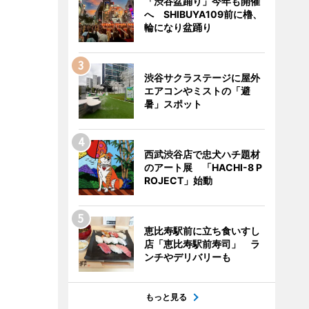
「渋谷盆踊り」今年も開催
へ SHIBUYA109前に櫓、
輪になり盆踊り
渋谷サクラステージに屋外
エアコンやミストの「避
暑」スポット
西武渋谷店で忠犬ハチ題材
のアート展 「HACHI-8 P
ROJECT」始動
恵比寿駅前に立ち食いすし
店「恵比寿駅前寿司」 ラ
ンチやデリバリーも
もっと見る