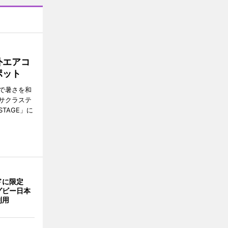
外エアコ
ポット
で暑さを和
サクラステ
TAGE」に
ドに限定
グビー日本
利用