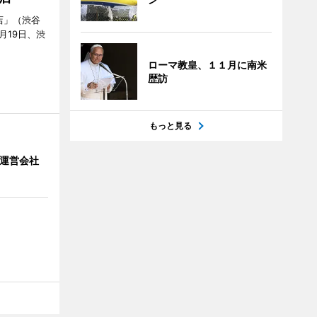
店」（渋谷
7月19日、渋
ローマ教皇、１１月に南米
歴訪
もっと見る
」 運営会社