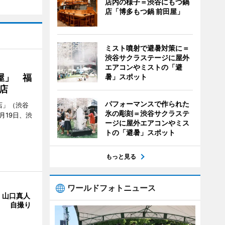
店内の様子＝渋谷にもつ鍋
店「博多もつ鍋 前田屋」
ミスト噴射で避暑対策に＝
渋谷サクラステージに屋外
エアコンやミストの「避
屋」 福
暑」スポット
店
パフォーマンスで作られた
店」（渋谷
氷の彫刻＝渋谷サクラステ
7月19日、渋
ージに屋外エアコンやミス
トの「避暑」スポット
もっと見る
ワールドフォトニュース
・山口真人
Y」 自撮り