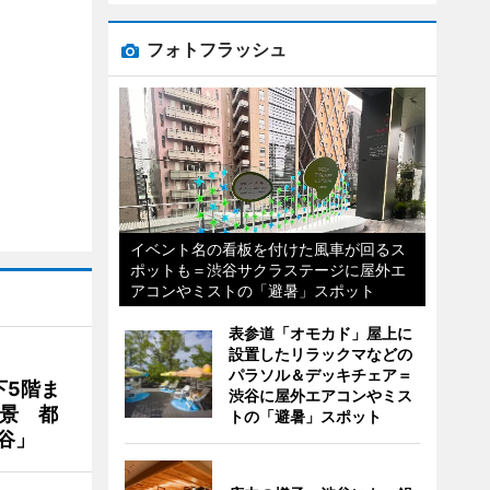
フォトフラッシュ
イベント名の看板を付けた風車が回るス
ポットも＝渋谷サクラステージに屋外エ
アコンやミストの「避暑」スポット
表参道「オモカド」屋上に
設置したリラックマなどの
パラソル＆デッキチェア＝
下5階ま
渋谷に屋外エアコンやミス
夜景 都
トの「避暑」スポット
谷」