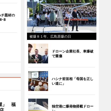
ハチ題材の
I-8
被爆８１年、広島原爆の日
ドローン企業社長、車爆破
で重傷
ハシナ前首相「母国を正し
い道に」
屋」 福
独空港に爆発物搭載ドロー
店
ン