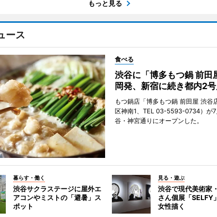
もっと見る
ュース
食べる
渋谷に「博多もつ鍋 前田
岡発、新宿に続き都内2号
もつ鍋店「博多もつ鍋 前田屋 渋谷
区神南1、TEL 03-5593-0734）が
谷・神宮通りにオープンした。
暮らす・働く
見る・遊ぶ
渋谷サクラステージに屋外エ
渋谷で現代美術家
アコンやミストの「避暑」ス
さん個展「SELF
ポット
女性描く