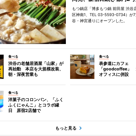
もつ鍋店「博多もつ鍋 前田屋 渋谷
区神南1、TEL 03-5593-0734）が
谷・神宮通りにオープンした。
食べる
食べる
渋谷の老舗居酒屋「山家」が
表参道にカフェ
再始動 本店を大規模改装、
「goodcoffee
朝・深夜営業も
オフィスに併設
食べる
洋菓子のコロンバン、「ふく
ふくにゃんこ」とコラボ縁
日 原宿2店舗で
もっと見る