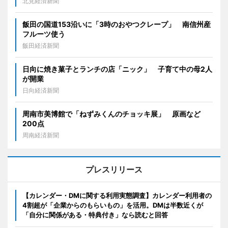
北見経済新聞
飯田の国道153沿いに「3時のおやつクレープ」 南信州産
フルーツ使う
飯田経済新聞
日向に焼き菓子とランチの店「ニック」 子育て中の母2人
が開業
日向経済新聞
周南市美博館で「ねずみくんのチョッキ展」 原画など
200点
周南経済新聞
プレスリリース
【カレンダー・DMに関する利用実態調査】カレンダー利用者の
4割超が「企業からのもらいもの」を活用。DMは半数近くが
「自分に関係がある・特典付き」なら読むと回答