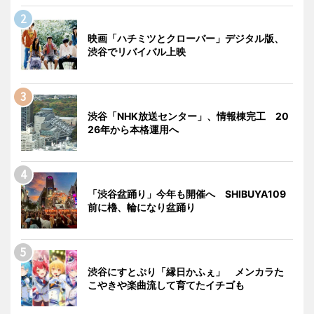
映画「ハチミツとクローバー」デジタル版、
渋谷でリバイバル上映
渋谷「NHK放送センター」、情報棟完工 20
26年から本格運用へ
「渋谷盆踊り」今年も開催へ SHIBUYA109
前に櫓、輪になり盆踊り
渋谷にすとぷり「縁日かふぇ」 メンカラた
こやきや楽曲流して育てたイチゴも