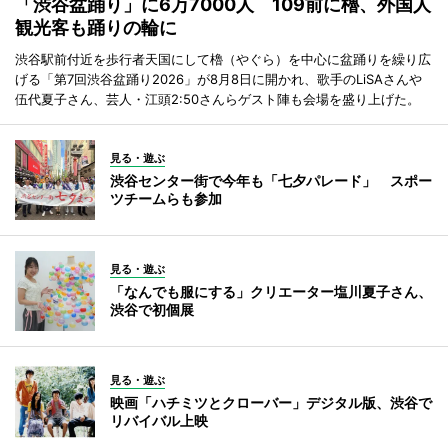
「渋谷盆踊り」に6万7000人 109前に櫓、外国人
観光客も踊りの輪に
渋谷駅前付近を歩行者天国にして櫓（やぐら）を中心に盆踊りを繰り広
げる「第7回渋谷盆踊り2026」が8月8日に開かれ、歌手のLiSAさんや
伍代夏子さん、芸人・江頭2:50さんらゲスト陣も会場を盛り上げた。
見る・遊ぶ
渋谷センター街で今年も「七夕パレード」 スポー
ツチームらも参加
見る・遊ぶ
「なんでも服にする」クリエーター塩川夏子さん、
渋谷で初個展
見る・遊ぶ
映画「ハチミツとクローバー」デジタル版、渋谷で
リバイバル上映