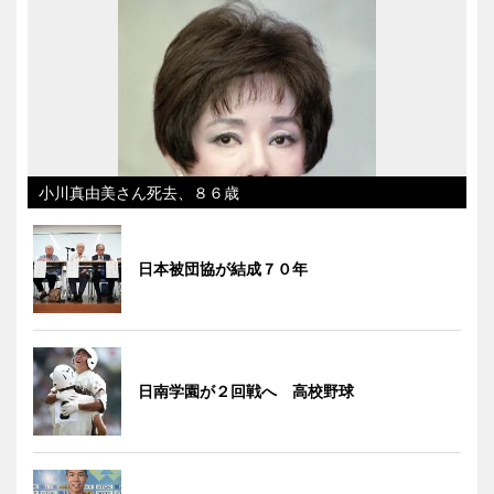
小川真由美さん死去、８６歳
日本被団協が結成７０年
日南学園が２回戦へ 高校野球