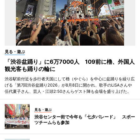
見る・遊ぶ
「渋谷盆踊り」に6万7000人 109前に櫓、外国人
観光客も踊りの輪に
渋谷駅前付近を歩行者天国にして櫓（やぐら）を中心に盆踊りを繰り広
げる「第7回渋谷盆踊り2026」が8月8日に開かれ、歌手のLiSAさんや
伍代夏子さん、芸人・江頭2:50さんらゲスト陣も会場を盛り上げた。
見る・遊ぶ
渋谷センター街で今年も「七夕パレード」 スポー
ツチームらも参加