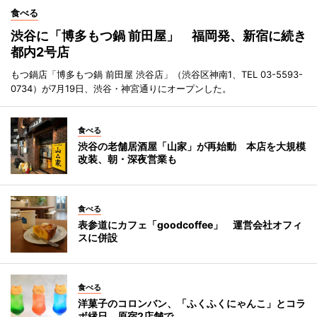
食べる
渋谷に「博多もつ鍋 前田屋」 福岡発、新宿に続き
都内2号店
もつ鍋店「博多もつ鍋 前田屋 渋谷店」（渋谷区神南1、TEL 03-5593-
0734）が7月19日、渋谷・神宮通りにオープンした。
食べる
渋谷の老舗居酒屋「山家」が再始動 本店を大規模
改装、朝・深夜営業も
食べる
表参道にカフェ「goodcoffee」 運営会社オフィ
スに併設
食べる
洋菓子のコロンバン、「ふくふくにゃんこ」とコラ
ボ縁日 原宿2店舗で