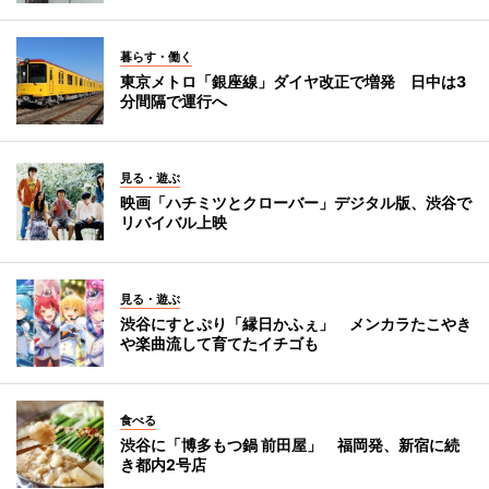
暮らす・働く
東京メトロ「銀座線」ダイヤ改正で増発 日中は3
分間隔で運行へ
見る・遊ぶ
映画「ハチミツとクローバー」デジタル版、渋谷で
リバイバル上映
見る・遊ぶ
渋谷にすとぷり「縁日かふぇ」 メンカラたこやき
や楽曲流して育てたイチゴも
食べる
渋谷に「博多もつ鍋 前田屋」 福岡発、新宿に続
き都内2号店