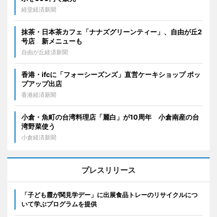
経堂経済新聞
抹茶・日本茶カフェ「ナナズグリーンティー」、自由が丘2
号店 新メニューも
自由が丘経済新聞
香港・ifcに「フォーシーズンズ」直営ケーキショップ ポッ
プアップ出店
香港経済新聞
小倉・魚町の台湾料理店「麗白」が10周年 小倉南産の台
湾野菜使う
小倉経済新聞
プレスリリース
「子ども霞が関見学デー」に出展食品トレーのリサイクルにつ
いて学ぶプログラムを提供