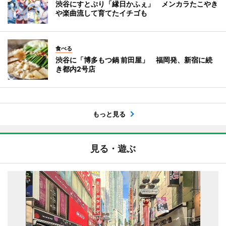
渋谷にすとぷり「縁日かふぇ」 メンカラたこやき
や楽曲流して育てたイチゴも
食べる
渋谷に「博多もつ鍋 前田屋」 福岡発、新宿に続
き都内2号店
もっと見る
見る・遊ぶ