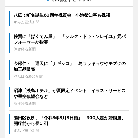
八広で町名誕生60周年祝賀会 小池都知事も祝福
すみだ経済新聞
佐賀に「ばくてん屋」 「シルク・ドゥ・ソレイユ」元パ
フォーマーが指導
佐賀経済新聞
今帰仁・上運天に「ナギッコ」 島ラッキョウやモズクの
加工品販売
やんばる経済新聞
沼津「淡島ホテル」が夏限定イベント イラストサービス
や星空観望会など
沼津経済新聞
墨田区役所、「令和8年8月8日婚」 300人超が婚姻届、
開庁前から長い列
すみだ経済新聞