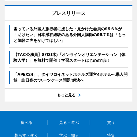
プレスリリース
困っている外国人旅行者に接した・見かけた会員の95.6％が
「助けたい」日本滞在経験のある外国人講師の95.7％は「もっ
と気軽に声をかけてほしい」
【TAC公務員】8/13(木)「オンラインオリエンテーション（体
験入学）」を無料で開催！学習スタートはじめの1歩！
「APEX24」、ダイワロイネットホテルズ運営4ホテルへ導入開
始 訪日客の“スーツケース問題”解決へ
もっと見る
食べる
見る・遊ぶ
買う
暮らす・働く
学ぶ・知る
特集