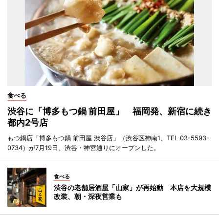
食べる
渋谷に「博多もつ鍋 前田屋」 福岡発、新宿に続き
都内2号店
もつ鍋店「博多もつ鍋 前田屋 渋谷店」（渋谷区神南1、TEL 03-5593-
0734）が7月19日、渋谷・神宮通りにオープンした。
食べる
渋谷の老舗居酒屋「山家」が再始動 本店を大規模
改装、朝・深夜営業も