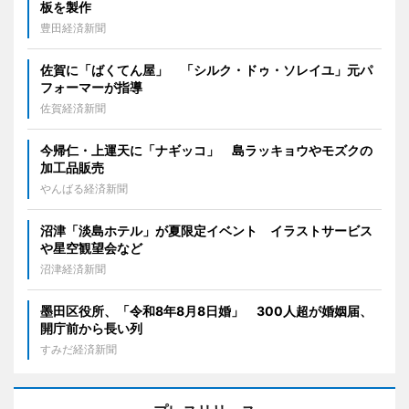
板を製作
豊田経済新聞
佐賀に「ばくてん屋」 「シルク・ドゥ・ソレイユ」元パ
フォーマーが指導
佐賀経済新聞
今帰仁・上運天に「ナギッコ」 島ラッキョウやモズクの
加工品販売
やんばる経済新聞
沼津「淡島ホテル」が夏限定イベント イラストサービス
や星空観望会など
沼津経済新聞
墨田区役所、「令和8年8月8日婚」 300人超が婚姻届、
開庁前から長い列
すみだ経済新聞