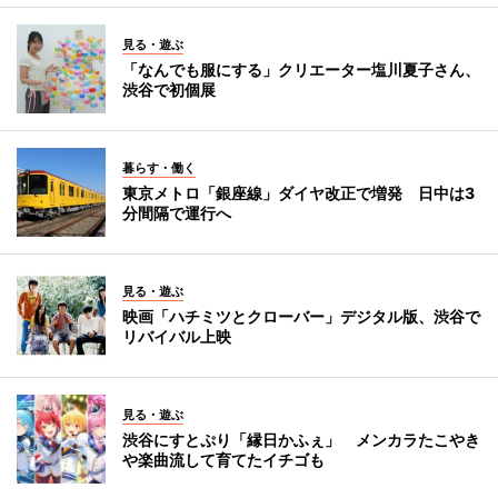
見る・遊ぶ
「なんでも服にする」クリエーター塩川夏子さん、
渋谷で初個展
暮らす・働く
東京メトロ「銀座線」ダイヤ改正で増発 日中は3
分間隔で運行へ
見る・遊ぶ
映画「ハチミツとクローバー」デジタル版、渋谷で
リバイバル上映
見る・遊ぶ
渋谷にすとぷり「縁日かふぇ」 メンカラたこやき
や楽曲流して育てたイチゴも