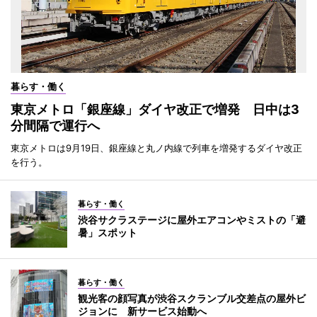
暮らす・働く
東京メトロ「銀座線」ダイヤ改正で増発 日中は3
分間隔で運行へ
東京メトロは9月19日、銀座線と丸ノ内線で列車を増発するダイヤ改正
を行う。
暮らす・働く
渋谷サクラステージに屋外エアコンやミストの「避
暑」スポット
暮らす・働く
観光客の顔写真が渋谷スクランブル交差点の屋外ビ
ジョンに 新サービス始動へ