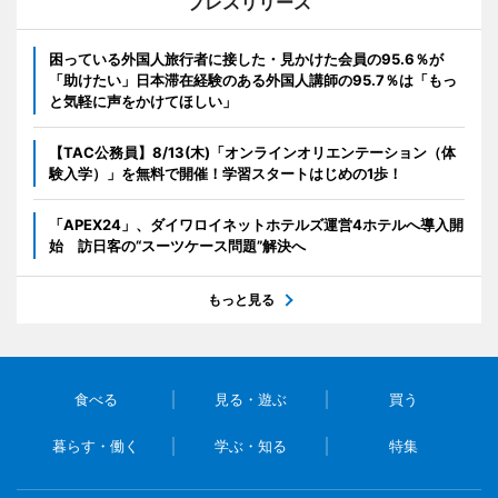
プレスリリース
困っている外国人旅行者に接した・見かけた会員の95.6％が
「助けたい」日本滞在経験のある外国人講師の95.7％は「もっ
と気軽に声をかけてほしい」
【TAC公務員】8/13(木)「オンラインオリエンテーション（体
験入学）」を無料で開催！学習スタートはじめの1歩！
「APEX24」、ダイワロイネットホテルズ運営4ホテルへ導入開
始 訪日客の“スーツケース問題”解決へ
もっと見る
食べる
見る・遊ぶ
買う
暮らす・働く
学ぶ・知る
特集