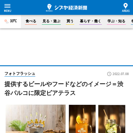
33°C
食べる
見る・遊ぶ
買う
暮らす・働く
学ぶ・知る
フォトフラッシュ
2022.07.08
提供するビールやフードなどのイメージ＝渋
谷パルコに限定ビアテラス