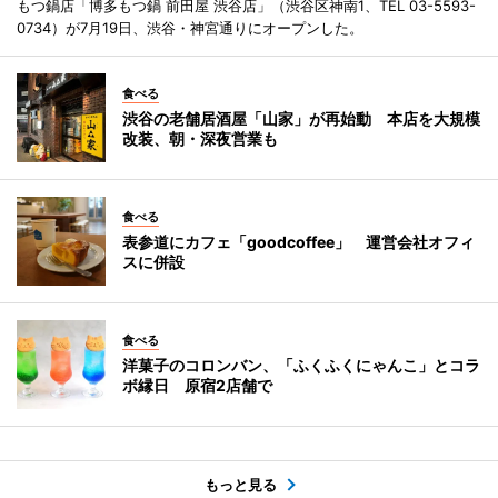
もつ鍋店「博多もつ鍋 前田屋 渋谷店」（渋谷区神南1、TEL 03-5593-
0734）が7月19日、渋谷・神宮通りにオープンした。
食べる
渋谷の老舗居酒屋「山家」が再始動 本店を大規模
改装、朝・深夜営業も
食べる
表参道にカフェ「goodcoffee」 運営会社オフィ
スに併設
食べる
洋菓子のコロンバン、「ふくふくにゃんこ」とコラ
ボ縁日 原宿2店舗で
もっと見る