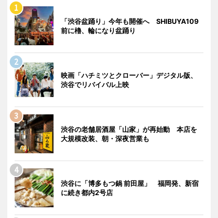
「渋谷盆踊り」今年も開催へ SHIBUYA109
前に櫓、輪になり盆踊り
映画「ハチミツとクローバー」デジタル版、
渋谷でリバイバル上映
渋谷の老舗居酒屋「山家」が再始動 本店を
大規模改装、朝・深夜営業も
渋谷に「博多もつ鍋 前田屋」 福岡発、新宿
に続き都内2号店