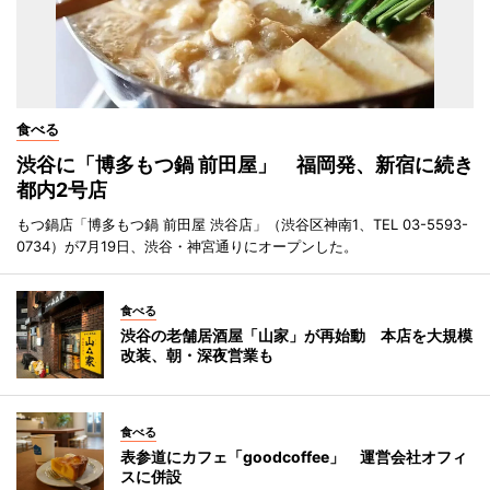
食べる
渋谷に「博多もつ鍋 前田屋」 福岡発、新宿に続き
都内2号店
もつ鍋店「博多もつ鍋 前田屋 渋谷店」（渋谷区神南1、TEL 03-5593-
0734）が7月19日、渋谷・神宮通りにオープンした。
食べる
渋谷の老舗居酒屋「山家」が再始動 本店を大規模
改装、朝・深夜営業も
食べる
表参道にカフェ「goodcoffee」 運営会社オフィ
スに併設