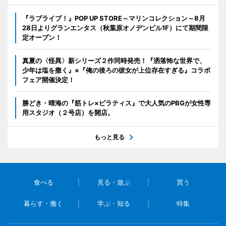
『ラブライブ！』POP UP STORE～マリンコレクション～8月
28日よりグランエンタス（秋葉原オノデンビル1F）にて期間限
定オープン！
真夏の〈怪異〉新シリーズ２作同時発売！『洒落怖な世界で、
少年は塩を撒く』×『俺の後ろの彼女が上位存在すぎる』コラボ
フェア開催決定！
勝どき・晴海の『筋トレ×ピラティス』で大人気のPBGが女性専
用スタジオ（２号店）を開店。
もっと見る
食べる
見る・遊ぶ
買う
暮らす・働く
学ぶ・知る
特集