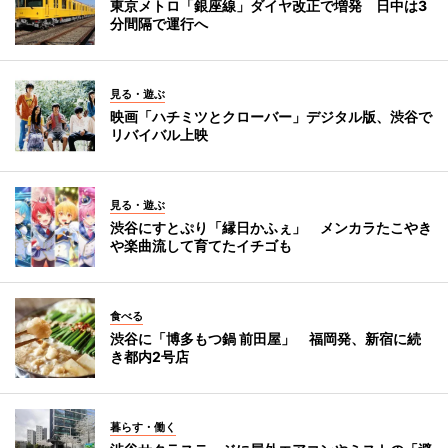
東京メトロ「銀座線」ダイヤ改正で増発 日中は3
分間隔で運行へ
見る・遊ぶ
映画「ハチミツとクローバー」デジタル版、渋谷で
リバイバル上映
見る・遊ぶ
渋谷にすとぷり「縁日かふぇ」 メンカラたこやき
や楽曲流して育てたイチゴも
食べる
渋谷に「博多もつ鍋 前田屋」 福岡発、新宿に続
き都内2号店
暮らす・働く