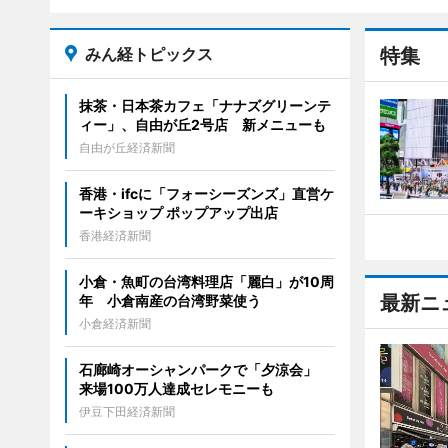
みん経トピックス
特集
抹茶・日本茶カフェ「ナナズグリーンテ
ィー」、自由が丘2号店 新メニューも
自由が丘経済新聞
香港・ifcに「フォーシーズンズ」直営ケ
ーキショップ ポップアップ出店
香港経済新聞
小倉・魚町の台湾料理店「麗白」が10周
最新ニ
年 小倉南産の台湾野菜使う
小倉経済新聞
石廊崎オーシャンパークで「夕涼会」
来場100万人達成セレモニーも
伊豆下田経済新聞