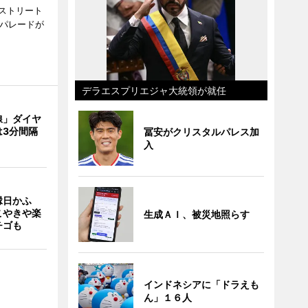
ストリート
でパレードが
デラエスプリエジャ大統領が就任
線」ダイヤ
は3分間隔
冨安がクリスタルパレス加
入
縁日かふ
こやきや楽
生成ＡＩ、被災地照らす
チゴも
インドネシアに「ドラえも
ん」１６人