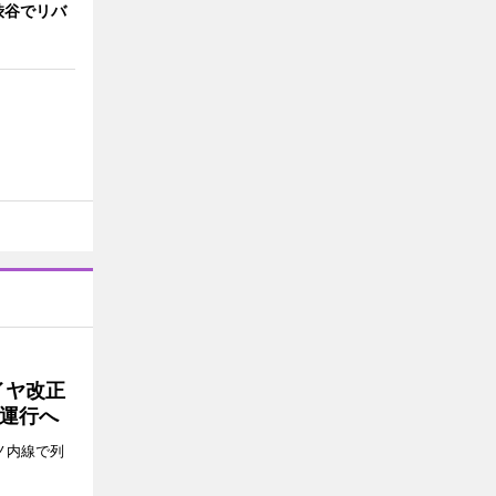
渋谷でリバ
イヤ改正
運行へ
ノ内線で列