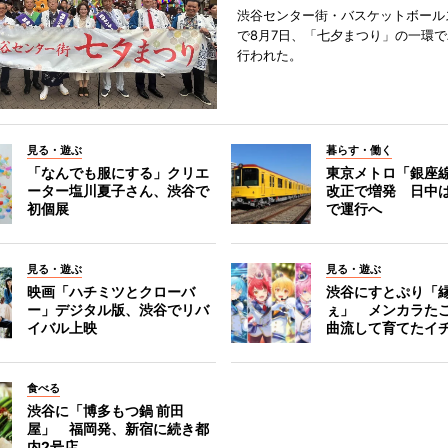
渋谷センター街・バスケットボール
で8月7日、「七夕まつり」の一環
行われた。
見る・遊ぶ
暮らす・働く
「なんでも服にする」クリエ
東京メトロ「銀座
ーター塩川夏子さん、渋谷で
改正で増発 日中
初個展
で運行へ
見る・遊ぶ
見る・遊ぶ
映画「ハチミツとクローバ
渋谷にすとぷり「
ー」デジタル版、渋谷でリバ
ぇ」 メンカラた
イバル上映
曲流して育てたイ
食べる
渋谷に「博多もつ鍋 前田
屋」 福岡発、新宿に続き都
内2号店