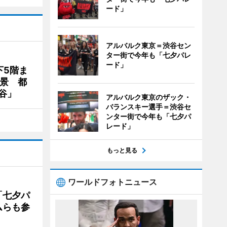
ード」
アルバルク東京＝渋谷セン
ター街で今年も「七夕パレ
ード」
下5階ま
夜景 都
谷」
アルバルク東京のザック・
バランスキー選手＝渋谷セ
ンター街で今年も「七夕パ
レード」
もっと見る
ワールドフォトニュース
「七夕パ
ムらも参