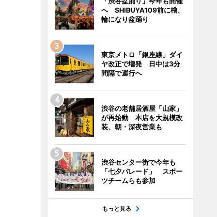
「渋谷盆踊り」今年も開催
へ SHIBUYA109前に櫓、
輪になり盆踊り
東京メトロ「銀座線」ダイ
ヤ改正で増発 日中は3分
間隔で運行へ
渋谷の老舗居酒屋「山家」
が再始動 本店を大規模改
装、朝・深夜営業も
渋谷センター街で今年も
「七夕パレード」 スポー
ツチームらも参加
もっと見る