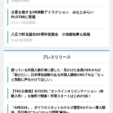
札幌経済新聞
火星を旅するVR体験アトラクション みなとみらい
PLOT48に登場
ヨコハマ経済新聞
八広で町名誕生60周年祝賀会 小池都知事も祝福
すみだ経済新聞
プレスリリース
困っている外国人旅行者に接した・見かけた会員の95.6％が
「助けたい」日本滞在経験のある外国人講師の95.7％は「もっ
と気軽に声をかけてほしい」
【TAC公務員】8/13(木)「オンラインオリエンテーション（体
験入学）」を無料で開催！学習スタートはじめの1歩！
「APEX24」、ダイワロイネットホテルズ運営4ホテルへ導入開
始 訪日客の“スーツケース問題”解決へ