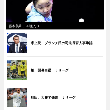
張本美和、４強入り
米上院、ブランチ氏の司法長官人事承認
柏、開幕白星 Ｊリーグ
町田、大勝で発進 Ｊリーグ