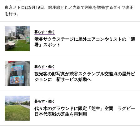
東京メトロは9月19日、銀座線と丸ノ内線で列車を増発するダイヤ改正
を行う。
暮らす・働く
渋谷サクラステージに屋外エアコンやミストの「避
暑」スポット
暮らす・働く
観光客の顔写真が渋谷スクランブル交差点の屋外ビ
ジョンに 新サービス始動へ
暮らす・働く
代々木のグラウンドに限定「芝生」空間 ラグビー
日本代表戦の芝生を再利用