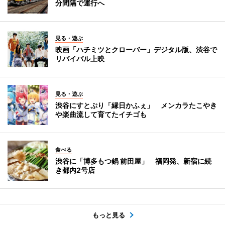
分間隔で運行へ
見る・遊ぶ
映画「ハチミツとクローバー」デジタル版、渋谷で
リバイバル上映
見る・遊ぶ
渋谷にすとぷり「縁日かふぇ」 メンカラたこやき
や楽曲流して育てたイチゴも
食べる
渋谷に「博多もつ鍋 前田屋」 福岡発、新宿に続
き都内2号店
もっと見る