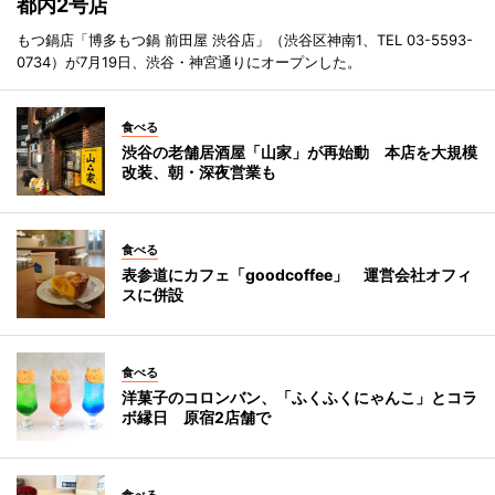
都内2号店
もつ鍋店「博多もつ鍋 前田屋 渋谷店」（渋谷区神南1、TEL 03-5593-
0734）が7月19日、渋谷・神宮通りにオープンした。
食べる
渋谷の老舗居酒屋「山家」が再始動 本店を大規模
改装、朝・深夜営業も
食べる
表参道にカフェ「goodcoffee」 運営会社オフィ
スに併設
食べる
洋菓子のコロンバン、「ふくふくにゃんこ」とコラ
ボ縁日 原宿2店舗で
食べる