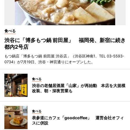
食べる
渋谷に「博多もつ鍋 前田屋」 福岡発、新宿に続き
都内2号店
もつ鍋店「博多もつ鍋 前田屋 渋谷店」（渋谷区神南1、TEL 03-5593-
0734）が7月19日、渋谷・神宮通りにオープンした。
食べる
渋谷の老舗居酒屋「山家」が再始動 本店を大規模
改装、朝・深夜営業も
食べる
表参道にカフェ「goodcoffee」 運営会社オフィ
スに併設