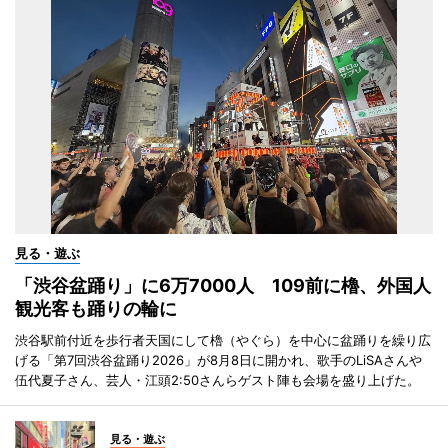
見る・遊ぶ
「渋谷盆踊り」に6万7000人 109前に櫓、外国人
観光客も踊りの輪に
渋谷駅前付近を歩行者天国にして櫓（やぐら）を中心に盆踊りを繰り広
げる「第7回渋谷盆踊り2026」が8月8日に開かれ、歌手のLiSAさんや
伍代夏子さん、芸人・江頭2:50さんらゲスト陣も会場を盛り上げた。
見る・遊ぶ