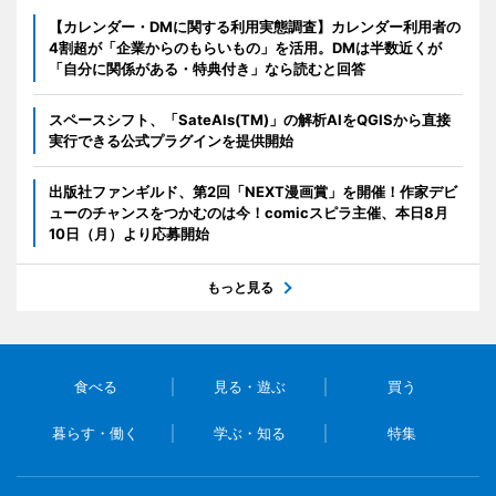
【カレンダー・DMに関する利用実態調査】カレンダー利用者の
4割超が「企業からのもらいもの」を活用。DMは半数近くが
「自分に関係がある・特典付き」なら読むと回答
スペースシフト、「SateAIs(TM)」の解析AIをQGISから直接
実行できる公式プラグインを提供開始
出版社ファンギルド、第2回「NEXT漫画賞」を開催！作家デビ
ューのチャンスをつかむのは今！comicスピラ主催、本日8月
10日（月）より応募開始
もっと見る
食べる
見る・遊ぶ
買う
暮らす・働く
学ぶ・知る
特集