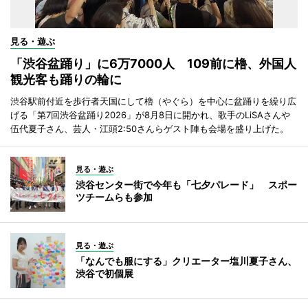
見る・遊ぶ
「渋谷盆踊り」に6万7000人 109前に櫓、外国人
観光客も踊りの輪に
渋谷駅前付近を歩行者天国にして櫓（やぐら）を中心に盆踊りを繰り広
げる「第7回渋谷盆踊り2026」が8月8日に開かれ、歌手のLiSAさんや
伍代夏子さん、芸人・江頭2:50さんらゲスト陣も会場を盛り上げた。
見る・遊ぶ
渋谷センター街で今年も「七夕パレード」 スポー
ツチームらも参加
見る・遊ぶ
「なんでも服にする」クリエーター塩川夏子さん、
渋谷で初個展