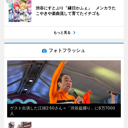
渋谷にすとぷり「縁日かふぇ」 メンカラた
こやきや楽曲流して育てたイチゴも
もっと見る
フォトフラッシュ
ゲスト出演した江頭2:50さん＝「渋谷盆踊り」に6万7000
人