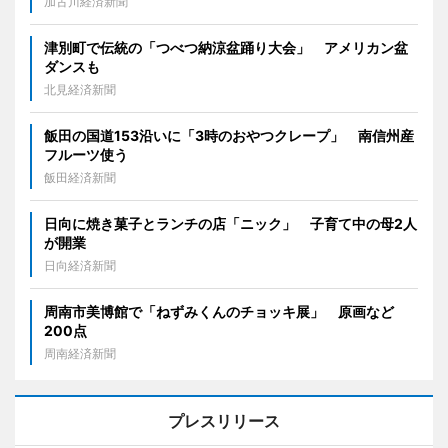
加古川経済新聞
津別町で伝統の「つべつ納涼盆踊り大会」 アメリカン盆
ダンスも
北見経済新聞
飯田の国道153沿いに「3時のおやつクレープ」 南信州産
フルーツ使う
飯田経済新聞
日向に焼き菓子とランチの店「ニック」 子育て中の母2人
が開業
日向経済新聞
周南市美博館で「ねずみくんのチョッキ展」 原画など
200点
周南経済新聞
プレスリリース