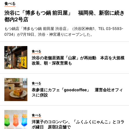
食べる
渋谷に「博多もつ鍋 前田屋」 福岡発、新宿に続き
都内2号店
もつ鍋店「博多もつ鍋 前田屋 渋谷店」（渋谷区神南1、TEL 03-5593-
0734）が7月19日、渋谷・神宮通りにオープンした。
食べる
渋谷の老舗居酒屋「山家」が再始動 本店を大規模
改装、朝・深夜営業も
食べる
表参道にカフェ「goodcoffee」 運営会社オフィ
スに併設
食べる
洋菓子のコロンバン、「ふくふくにゃんこ」とコラ
ボ縁日 原宿2店舗で