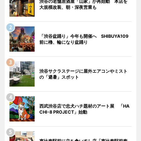
渋谷の老舗居酒屋「山家」が再始動 本店を
大規模改装、朝・深夜営業も
「渋谷盆踊り」今年も開催へ SHIBUYA109
前に櫓、輪になり盆踊り
渋谷サクラステージに屋外エアコンやミスト
の「避暑」スポット
西武渋谷店で忠犬ハチ題材のアート展 「HA
CHI-8 PROJECT」始動
恵比寿駅前に立ち食いすし店「恵比寿駅前寿