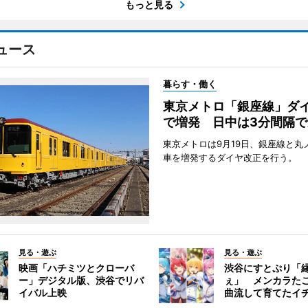
もっと見る
ュース
暮らす・働く
東京メトロ「銀座線」ダ
で増発 日中は3分間隔で
東京メトロは9月19日、銀座線と丸
車を増発するダイヤ改正を行う。
見る・遊ぶ
見る・遊ぶ
映画「ハチミツとクローバ
渋谷にすとぷり「
ー」デジタル版、渋谷でリバ
ぇ」 メンカラた
イバル上映
曲流して育てたイ