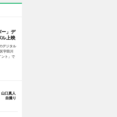
バー」デ
バル上映
のデジタル
谷区宇田川
イント」で
・山口真人
Y」 自撮り