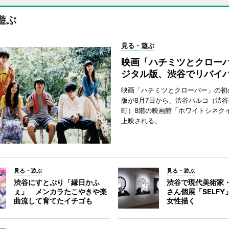
遊ぶ
見る・遊ぶ
映画「ハチミツとクロー
ジタル版、渋谷でリバイ
映画「ハチミツとクローバー」の初
版が8月7日から、渋谷パルコ（渋
町）8階の映画館「ホワイトシネク
上映される。
見る・遊ぶ
見る・遊ぶ
渋谷にすとぷり「縁日かふ
渋谷で現代美術家
ぇ」 メンカラたこやきや楽
さん個展「SELF
曲流して育てたイチゴも
女性描く