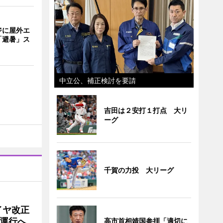
ジに屋外エ
「避暑」ス
中立公、補正検討を要請
吉田は２安打１打点 大リ
ーグ
千賀の力投 大リーグ
イヤ改正
運行へ
高市首相靖国参拝「適切に