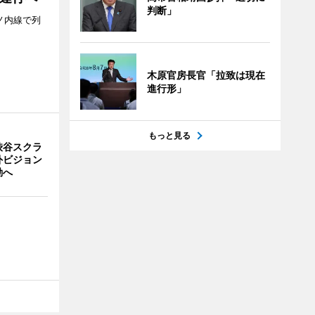
判断」
ノ内線で列
木原官房長官「拉致は現在
進行形」
もっと見る
渋谷スクラ
外ビジョン
動へ