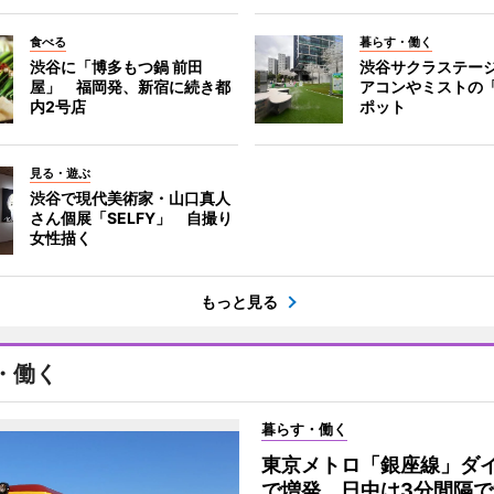
食べる
暮らす・働く
渋谷に「博多もつ鍋 前田
渋谷サクラステー
屋」 福岡発、新宿に続き都
アコンやミストの
内2号店
ポット
見る・遊ぶ
渋谷で現代美術家・山口真人
さん個展「SELFY」 自撮り
女性描く
もっと見る
・働く
暮らす・働く
東京メトロ「銀座線」ダ
で増発 日中は3分間隔で