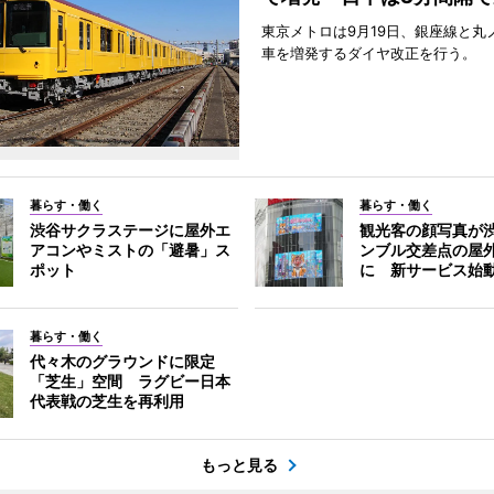
東京メトロは9月19日、銀座線と丸
車を増発するダイヤ改正を行う。
暮らす・働く
暮らす・働く
渋谷サクラステージに屋外エ
観光客の顔写真が
アコンやミストの「避暑」ス
ンブル交差点の屋
ポット
に 新サービス始
暮らす・働く
代々木のグラウンドに限定
「芝生」空間 ラグビー日本
代表戦の芝生を再利用
もっと見る