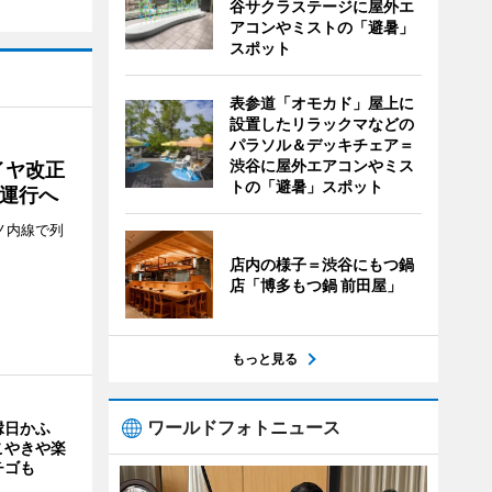
谷サクラステージに屋外エ
アコンやミストの「避暑」
スポット
表参道「オモカド」屋上に
設置したリラックマなどの
パラソル＆デッキチェア＝
渋谷に屋外エアコンやミス
イヤ改正
トの「避暑」スポット
運行へ
ノ内線で列
店内の様子＝渋谷にもつ鍋
店「博多もつ鍋 前田屋」
もっと見る
ワールドフォトニュース
縁日かふ
こやきや楽
チゴも