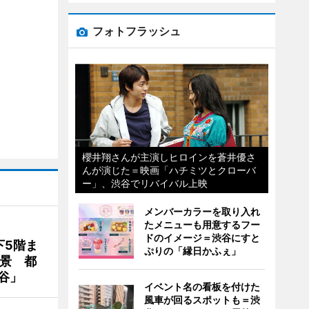
フォトフラッシュ
櫻井翔さんが主演しヒロインを蒼井優さ
んが演じた＝映画「ハチミツとクローバ
ー」、渋谷でリバイバル上映
メンバーカラーを取り入れ
たメニューも用意するフー
ドのイメージ＝渋谷にすと
下5階ま
ぷりの「縁日かふぇ」
夜景 都
谷」
イベント名の看板を付けた
風車が回るスポットも＝渋