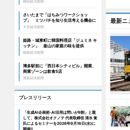
梅田経済新聞
さいたまで「はちみつワークショッ
最新ニ
プ」 ミツバチを知り生活考える機会に
大宮経済新聞
姫路・城東町に韓国料理店「ジュミネ キ
ッチン」 釜山の家庭の味を提供
姫路経済新聞
博多駅前に「西日本シティビル」開業、
商業ゾーンは飲食5店
博多経済新聞
プレスリリース
「生成AI企画術-AI活用は問いが9割」と題
して、株式会社オクノテ 代表取締役 清水 覚
氏によるセミナーを2026年9月16日(水)に
開催!!