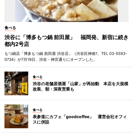
食べる
渋谷に「博多もつ鍋 前田屋」 福岡発、新宿に続き
都内2号店
もつ鍋店「博多もつ鍋 前田屋 渋谷店」（渋谷区神南1、TEL 03-5593-
0734）が7月19日、渋谷・神宮通りにオープンした。
食べる
渋谷の老舗居酒屋「山家」が再始動 本店を大規模
改装、朝・深夜営業も
食べる
表参道にカフェ「goodcoffee」 運営会社オフィ
スに併設