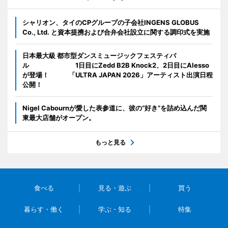
シャリオン、タイのCPグループの子会社INGENS GLOBUS
Co., Ltd. と資本提携および合弁会社設立に関する調印式を実施
日本最大級 都市型ダンスミュージックフェスティバ
ル 1日目にZedd B2B Knock2、2日目にAlesso
が登場！ 「ULTRA JAPAN 2026」アーティスト出演日程
公開！
Nigel Cabournが愛した表参道に、彼の“好き”を詰め込んだ関
東最大店舗がオープン。
もっと見る
食べる
見る・遊ぶ
買う
暮らす・働く
学ぶ・知る
特集