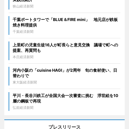
狭山経済新聞
千葉ポートタワーで「BLUE＆FIRE mini」 地元店が鉄板
焼き料理提供
千葉経済新聞
上里町の児童生徒16人が町長らと意見交換 議場で町への
提案、再質問も
本庄経済新聞
河内小阪の「cuisine HAGI」が2周年 旬の食材使い、日
替わりで
東大阪経済新聞
平川・長谷川鉄工が全国大会一次審査に挑む 浮世絵を10
層の鋼板で再現
弘前経済新聞
プレスリリース