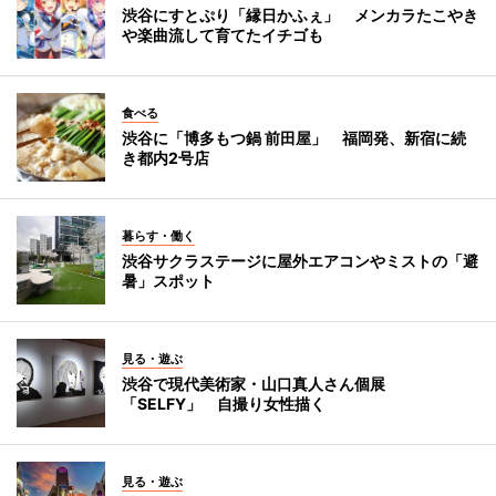
渋谷にすとぷり「縁日かふぇ」 メンカラたこやき
や楽曲流して育てたイチゴも
食べる
渋谷に「博多もつ鍋 前田屋」 福岡発、新宿に続
き都内2号店
暮らす・働く
渋谷サクラステージに屋外エアコンやミストの「避
暑」スポット
見る・遊ぶ
渋谷で現代美術家・山口真人さん個展
「SELFY」 自撮り女性描く
見る・遊ぶ