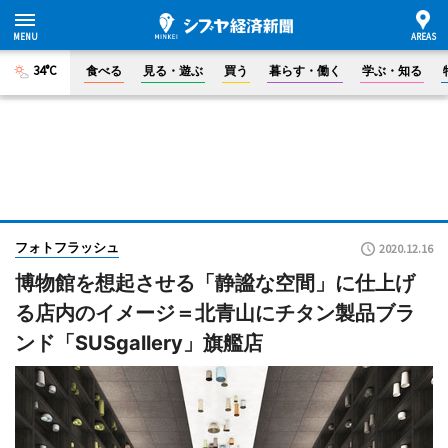
34°C
食べる
見る・遊ぶ
買う
暮らす・働く
学ぶ・知る
フォトフラッシュ
2020.12.16
博物館を想起させる「静謐な空間」に仕上げ
る店内のイメージ＝北青山にチタン製品ブラ
ンド「SUSgallery」旗艦店