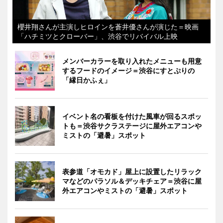
櫻井翔さんが主演しヒロインを蒼井優さんが演じた＝映画
「ハチミツとクローバー」、渋谷でリバイバル上映
メンバーカラーを取り入れたメニューも用意
するフードのイメージ＝渋谷にすとぷりの
「縁日かふぇ」
イベント名の看板を付けた風車が回るスポッ
トも＝渋谷サクラステージに屋外エアコンや
ミストの「避暑」スポット
表参道「オモカド」屋上に設置したリラック
マなどのパラソル＆デッキチェア＝渋谷に屋
外エアコンやミストの「避暑」スポット