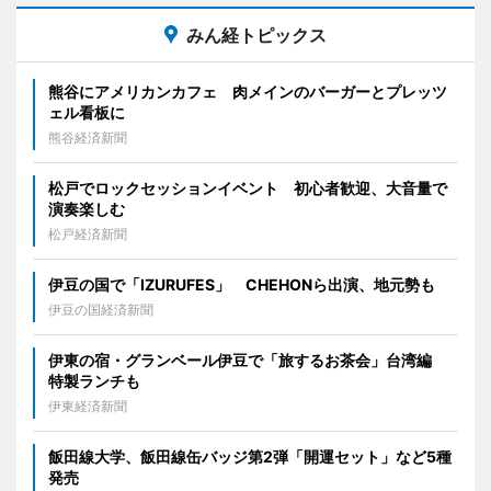
みん経トピックス
熊谷にアメリカンカフェ 肉メインのバーガーとプレッツ
ェル看板に
熊谷経済新聞
松戸でロックセッションイベント 初心者歓迎、大音量で
演奏楽しむ
松戸経済新聞
伊豆の国で「IZURUFES」 CHEHONら出演、地元勢も
伊豆の国経済新聞
伊東の宿・グランベール伊豆で「旅するお茶会」台湾編
特製ランチも
伊東経済新聞
飯田線大学、飯田線缶バッジ第2弾「開運セット」など5種
発売