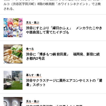
ルコ（渋谷区宇田川町）8階の映画館「ホワイトシネクイント」で上映
される。
見る・遊ぶ
渋谷にすとぷり「縁日かふぇ」 メンカラたこやき
や楽曲流して育てたイチゴも
食べる
渋谷に「博多もつ鍋 前田屋」 福岡発、新宿に続
き都内2号店
暮らす・働く
渋谷サクラステージに屋外エアコンやミストの「避
暑」スポット
見る・遊ぶ