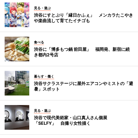
見る・遊ぶ
渋谷にすとぷり「縁日かふぇ」 メンカラたこやき
や楽曲流して育てたイチゴも
食べる
渋谷に「博多もつ鍋 前田屋」 福岡発、新宿に続
き都内2号店
暮らす・働く
渋谷サクラステージに屋外エアコンやミストの「避
暑」スポット
見る・遊ぶ
渋谷で現代美術家・山口真人さん個展
「SELFY」 自撮り女性描く