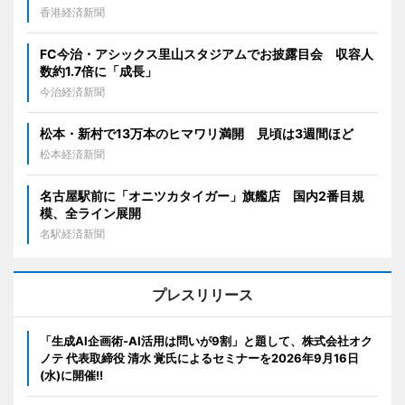
香港経済新聞
FC今治・アシックス里山スタジアムでお披露目会 収容人
数約1.7倍に「成長」
今治経済新聞
松本・新村で13万本のヒマワリ満開 見頃は3週間ほど
松本経済新聞
名古屋駅前に「オニツカタイガー」旗艦店 国内2番目規
模、全ライン展開
名駅経済新聞
プレスリリース
「生成AI企画術-AI活用は問いが9割」と題して、株式会社オク
ノテ 代表取締役 清水 覚氏によるセミナーを2026年9月16日
(水)に開催!!