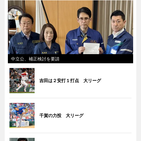
中立公、補正検討を要請
吉田は２安打１打点 大リーグ
千賀の力投 大リーグ