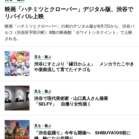
映画「ハチミツとクローバー」デジタル版、渋谷で
リバイバル上映
映画「ハチミツとクローバー」の初のデジタル版が8月7日から、渋谷パ
ルコ（渋谷区宇田川町）8階の映画館「ホワイトシネクイント」で上映
される。
見る・遊ぶ
渋谷にすとぷり「縁日かふぇ」 メンカラたこやき
や楽曲流して育てたイチゴも
見る・遊ぶ
渋谷で現代美術家・山口真人さん個展
「SELFY」 自撮り女性描く
見る・遊ぶ
「渋谷盆踊り」今年も開催へ SHIBUYA109前に
櫓、輪になり盆踊り