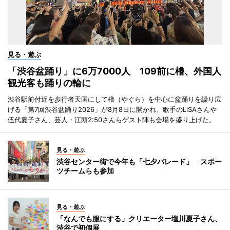
見る・遊ぶ
「渋谷盆踊り」に6万7000人 109前に櫓、外国人
観光客も踊りの輪に
渋谷駅前付近を歩行者天国にして櫓（やぐら）を中心に盆踊りを繰り広
げる「第7回渋谷盆踊り2026」が8月8日に開かれ、歌手のLiSAさんや
伍代夏子さん、芸人・江頭2:50さんらゲスト陣も会場を盛り上げた。
見る・遊ぶ
渋谷センター街で今年も「七夕パレード」 スポー
ツチームらも参加
見る・遊ぶ
「なんでも服にする」クリエーター塩川夏子さん、
渋谷で初個展