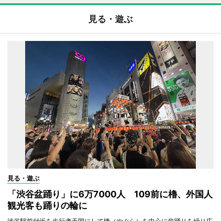
見る・遊ぶ
見る・遊ぶ
「渋谷盆踊り」に6万7000人 109前に櫓、外国人
観光客も踊りの輪に
渋谷駅前付近を歩行者天国にして櫓（やぐら）を中心に盆踊りを繰り広