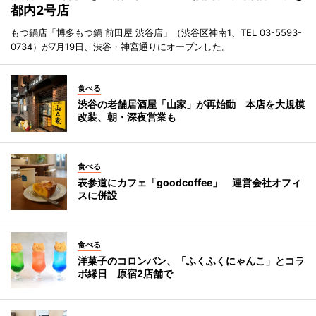
都内2号店
もつ鍋店「博多もつ鍋 前田屋 渋谷店」（渋谷区神南1、TEL 03-5593-
0734）が7月19日、渋谷・神宮通りにオープンした。
食べる
渋谷の老舗居酒屋「山家」が再始動 本店を大規模
改装、朝・深夜営業も
食べる
表参道にカフェ「goodcoffee」 運営会社オフィ
スに併設
食べる
洋菓子のコロンバン、「ふくふくにゃんこ」とコラ
ボ縁日 原宿2店舗で