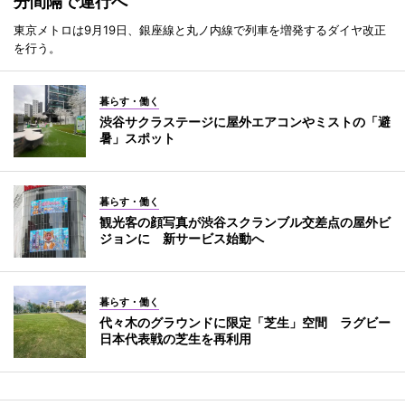
分間隔で運行へ
東京メトロは9月19日、銀座線と丸ノ内線で列車を増発するダイヤ改正
を行う。
暮らす・働く
渋谷サクラステージに屋外エアコンやミストの「避
暑」スポット
暮らす・働く
観光客の顔写真が渋谷スクランブル交差点の屋外ビ
ジョンに 新サービス始動へ
暮らす・働く
代々木のグラウンドに限定「芝生」空間 ラグビー
日本代表戦の芝生を再利用