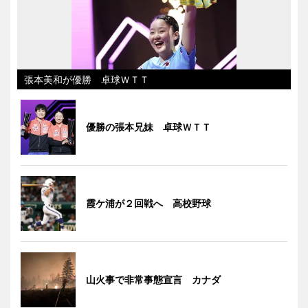
張本美和が優勝 卓球ＷＴＴ
優勝の張本兄妹 卓球ＷＴＴ
霞ケ浦が２回戦へ 高校野球
山火事で非常事態宣言 カナダ