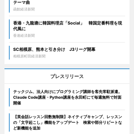
テーマ曲
函館経済新聞
香港・九龍塘に韓国料理店「Social」 韓国定番料理を現
代風に
香港経済新聞
SC相模原、熊本と引き分け J3リーグ開幕
相模原町田経済新聞
プレスリリース
テックジム、法人向けにプログラミング講師を客先常駐派遣。
Claude Code講座・Python講座を永田町にて毎週無料で対面
開催
【英会話レッスン回数無制限】ネイティブキャンプ、レッスン
の「文字起こし」機能をアップデート 検索や部分リピートな
ど新機能を追加