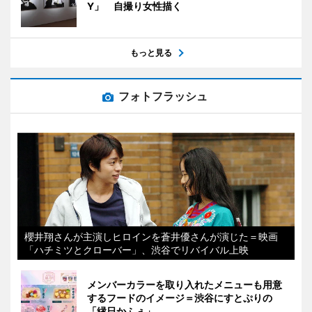
Y」 自撮り女性描く
もっと見る
フォトフラッシュ
櫻井翔さんが主演しヒロインを蒼井優さんが演じた＝映画
「ハチミツとクローバー」、渋谷でリバイバル上映
メンバーカラーを取り入れたメニューも用意
するフードのイメージ＝渋谷にすとぷりの
「縁日かふぇ」