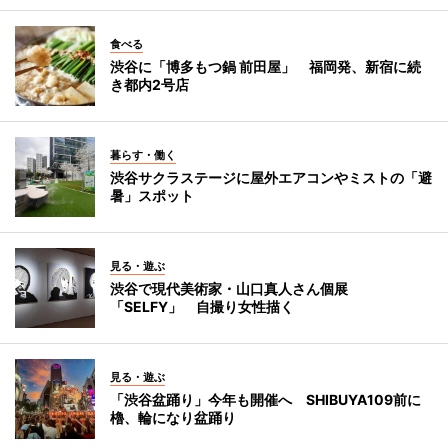
食べる
渋谷に「博多もつ鍋 前田屋」 福岡発、新宿に続
き都内2号店
暮らす・働く
渋谷サクラステージに屋外エアコンやミストの「避
暑」スポット
見る・遊ぶ
渋谷で現代美術家・山口真人さん個展
「SELFY」 自撮り女性描く
見る・遊ぶ
「渋谷盆踊り」今年も開催へ SHIBUYA109前に
櫓、輪になり盆踊り