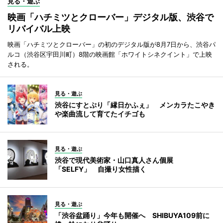
見る・遊ぶ
映画「ハチミツとクローバー」デジタル版、渋谷で
リバイバル上映
映画「ハチミツとクローバー」の初のデジタル版が8月7日から、渋谷パ
ルコ（渋谷区宇田川町）8階の映画館「ホワイトシネクイント」で上映
される。
見る・遊ぶ
渋谷にすとぷり「縁日かふぇ」 メンカラたこやき
や楽曲流して育てたイチゴも
見る・遊ぶ
渋谷で現代美術家・山口真人さん個展
「SELFY」 自撮り女性描く
見る・遊ぶ
「渋谷盆踊り」今年も開催へ SHIBUYA109前に