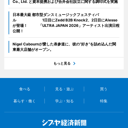
Co., Ltd. と資本提携および合弁会社設立に関する調印式を実施
日本最大級 都市型ダンスミュージックフェスティバ
ル 1日目にZedd B2B Knock2、2日目にAlesso
が登場！ 「ULTRA JAPAN 2026」アーティスト出演日程
公開！
Nigel Cabournが愛した表参道に、彼の“好き”を詰め込んだ関
東最大店舗がオープン。
もっと見る
食べる
見る・遊ぶ
買う
暮らす・働く
学ぶ・知る
特集