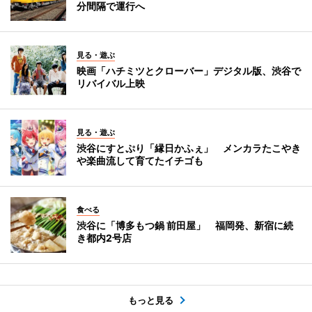
分間隔で運行へ
見る・遊ぶ
映画「ハチミツとクローバー」デジタル版、渋谷で
リバイバル上映
見る・遊ぶ
渋谷にすとぷり「縁日かふぇ」 メンカラたこやき
や楽曲流して育てたイチゴも
食べる
渋谷に「博多もつ鍋 前田屋」 福岡発、新宿に続
き都内2号店
もっと見る