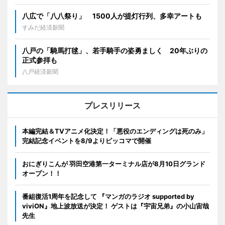
八広で「八八祭り」 1500人が提灯行列、多幸アートも
すみだ経済新聞
八戸の「騎馬打毬」、若手騎手の姿勇ましく 20年ぶりの
正式参拝も
八戸経済新聞
プレスリリース
本編完結＆TVアニメ化決定！「悪役のエンディングは死のみ」
完結記念イベントを8/9よりピッコマで開催
おにぎりこんが 羽田空港第一ターミナル店が8月10日グランド
オープン！！
番組復活1周年を記念して 『マンガのラジオ supported by
viviON』地上波放送が決定！ ゲストは『宇宙兄弟』の小山宙哉
先生