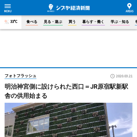
33°C
食べる
見る・遊ぶ
買う
暮らす・働く
学ぶ・知る
フォトフラッシュ
2020.03.21
明治神宮側に設けられた西口＝JR原宿駅新駅
舎の供用始まる