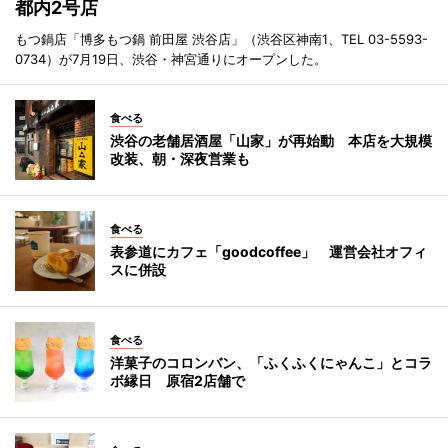
都内2号店
もつ鍋店「博多もつ鍋 前田屋 渋谷店」（渋谷区神南1、TEL 03-5593-
0734）が7月19日、渋谷・神宮通りにオープンした。
食べる
渋谷の老舗居酒屋「山家」が再始動 本店を大規模
改装、朝・深夜営業も
食べる
表参道にカフェ「goodcoffee」 運営会社オフィ
スに併設
食べる
洋菓子のコロンバン、「ふくふくにゃんこ」とコラ
ボ縁日 原宿2店舗で