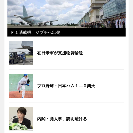
Ｐ１哨戒機、ジブチへ出発
在日米軍が支援物資輸送
プロ野球・日本ハム１―０楽天
内閣・党人事、説明避ける