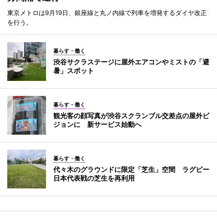
東京メトロは9月19日、銀座線と丸ノ内線で列車を増発するダイヤ改正
を行う。
暮らす・働く
渋谷サクラステージに屋外エアコンやミストの「避
暑」スポット
暮らす・働く
観光客の顔写真が渋谷スクランブル交差点の屋外ビ
ジョンに 新サービス始動へ
暮らす・働く
代々木のグラウンドに限定「芝生」空間 ラグビー
日本代表戦の芝生を再利用