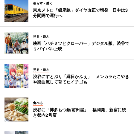
暮らす・働く
東京メトロ「銀座線」ダイヤ改正で増発 日中は3
分間隔で運行へ
見る・遊ぶ
映画「ハチミツとクローバー」デジタル版、渋谷で
リバイバル上映
見る・遊ぶ
渋谷にすとぷり「縁日かふぇ」 メンカラたこやき
や楽曲流して育てたイチゴも
食べる
渋谷に「博多もつ鍋 前田屋」 福岡発、新宿に続
き都内2号店