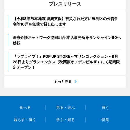
プレスリリース
【令和8年熊本地震 復興支援】被災された方に豊島区の公営住
宅等10戸を無償で貸し出します
医療介護ネットワーク協同組合 本店事務所をサンシャイン60へ
移転
『ラブライブ！』POP UP STORE～マリンコレクション～8月
28日よりグランエンタス（秋葉原オノデンビル1F）にて期間限
定オープン！
もっと見る
食べる
見る・遊ぶ
買う
暮らす・働く
学ぶ・知る
特集