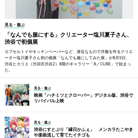
見る・遊ぶ
「なんでも服にする」クリエーター塩川夏子さん、
渋谷で初個展
カプセルトイやキッチンペーパーなど、身近なもので洋服を作るクリエ
ーター塩川夏子さん初の個展「なんでも服にしてみた展」が8月5日、
渋谷ヒカリエ（渋谷区渋谷2）8階のギャラリー「8／CUBE」で始まっ
た。
見る・遊ぶ
映画「ハチミツとクローバー」デジタル版、渋谷で
リバイバル上映
見る・遊ぶ
渋谷にすとぷり「縁日かふぇ」 メンカラたこやき
や楽曲流して育てたイチゴも