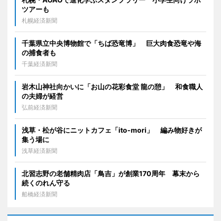
ツアーも
札幌経済新聞
千葉県立中央博物館で「ちば恐竜博」 巨大肉食恐竜や海
の捕食者も
千葉経済新聞
岩木山神社向かいに「お山の花彩食堂 龍の憩」 和食職人
の夫婦が経営
弘前経済新聞
浅草・松が谷にニットカフェ「ito-mori」 編み物好きが
集う場に
浅草経済新聞
北習志野の老舗精肉店「鳥吉」が創業170周年 幕末から
続くのれん守る
船橋経済新聞