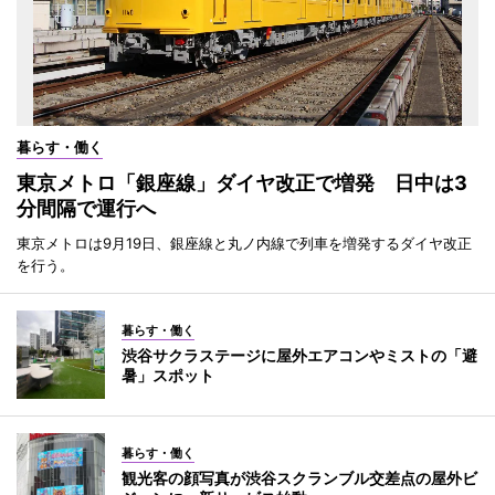
暮らす・働く
東京メトロ「銀座線」ダイヤ改正で増発 日中は3
分間隔で運行へ
東京メトロは9月19日、銀座線と丸ノ内線で列車を増発するダイヤ改正
を行う。
暮らす・働く
渋谷サクラステージに屋外エアコンやミストの「避
暑」スポット
暮らす・働く
観光客の顔写真が渋谷スクランブル交差点の屋外ビ