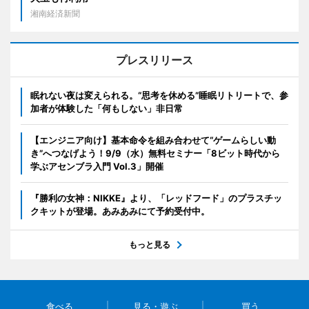
湘南経済新聞
プレスリリース
眠れない夜は変えられる。“思考を休める”睡眠リトリートで、参
加者が体験した「何もしない」非日常
【エンジニア向け】基本命令を組み合わせて“ゲームらしい動
き”へつなげよう！9/9（水）無料セミナー「8ビット時代から
学ぶアセンブラ入門 Vol.3」開催
『勝利の女神：NIKKE』より、「レッドフード」のプラスチッ
クキットが登場。あみあみにて予約受付中。
もっと見る
食べる
見る・遊ぶ
買う