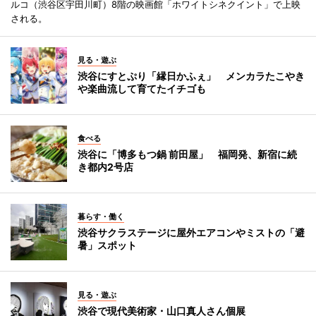
ルコ（渋谷区宇田川町）8階の映画館「ホワイトシネクイント」で上映
される。
見る・遊ぶ
渋谷にすとぷり「縁日かふぇ」 メンカラたこやき
や楽曲流して育てたイチゴも
食べる
渋谷に「博多もつ鍋 前田屋」 福岡発、新宿に続
き都内2号店
暮らす・働く
渋谷サクラステージに屋外エアコンやミストの「避
暑」スポット
見る・遊ぶ
渋谷で現代美術家・山口真人さん個展