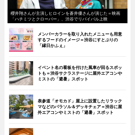
櫻井翔さんが主演しヒロインを蒼井優さんが演じた＝映画
「ハチミツとクローバー」、渋谷でリバイバル上映
メンバーカラーを取り入れたメニューも用意
するフードのイメージ＝渋谷にすとぷりの
「縁日かふぇ」
イベント名の看板を付けた風車が回るスポッ
トも＝渋谷サクラステージに屋外エアコンや
ミストの「避暑」スポット
表参道「オモカド」屋上に設置したリラック
マなどのパラソル＆デッキチェア＝渋谷に屋
外エアコンやミストの「避暑」スポット