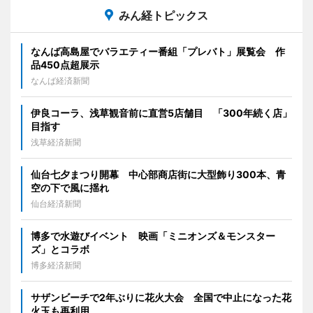
みん経トピックス
なんば高島屋でバラエティー番組「プレバト」展覧会 作
品450点超展示
なんば経済新聞
伊良コーラ、浅草観音前に直営5店舗目 「300年続く店」
目指す
浅草経済新聞
仙台七夕まつり開幕 中心部商店街に大型飾り300本、青
空の下で風に揺れ
仙台経済新聞
博多で水遊びイベント 映画「ミニオンズ＆モンスター
ズ」とコラボ
博多経済新聞
サザンビーチで2年ぶりに花火大会 全国で中止になった花
火玉も再利用