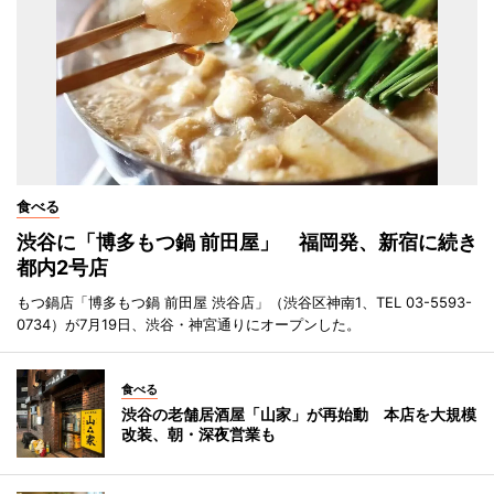
食べる
渋谷に「博多もつ鍋 前田屋」 福岡発、新宿に続き
都内2号店
もつ鍋店「博多もつ鍋 前田屋 渋谷店」（渋谷区神南1、TEL 03-5593-
0734）が7月19日、渋谷・神宮通りにオープンした。
食べる
渋谷の老舗居酒屋「山家」が再始動 本店を大規模
改装、朝・深夜営業も